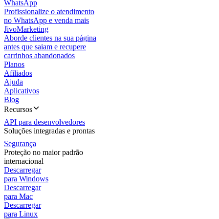
WhatsApp
Profissionalize o atendimento
no WhatsApp e venda mais
JivoMarketing
Aborde clientes na sua página
antes que saiam e recupere
carrinhos abandonados
Planos
Afiliados
Ajuda
Aplicativos
Blog
Recursos
API para desenvolvedores
Soluções integradas e prontas
Segurança
Proteção no maior padrão
internacional
Descarregar
para Windows
Descarregar
para Mac
Descarregar
para Linux