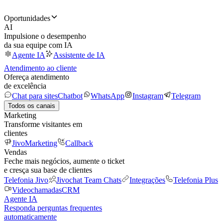
Oportunidades
AI
Impulsione o desempenho
da sua equipe com IA
Agente IA
Assistente de IA
Atendimento ao cliente
Ofereça atendimento
de excelência
Chat para sites
Chatbot
WhatsApp
Instagram
Telegram
Todos os canais
Marketing
Transforme visitantes em
clientes
JivoMarketing
Callback
Vendas
Feche mais negócios, aumente o ticket
e cresça sua base de clientes
Telefonia Jivo
Jivochat Team Chats
Integrações
Telefonia Plus
Videochamadas
CRM
Agente IA
Responda perguntas frequentes
automaticamente