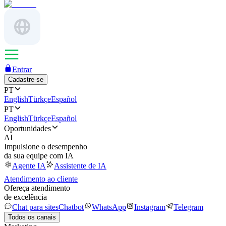
Entrar
Cadastre-se
PT
English
Türkçe
Español
PT
English
Türkçe
Español
Oportunidades
AI
Impulsione o desempenho
da sua equipe com IA
Agente IA
Assistente de IA
Atendimento ao cliente
Ofereça atendimento
de excelência
Chat para sites
Chatbot
WhatsApp
Instagram
Telegram
Todos os canais