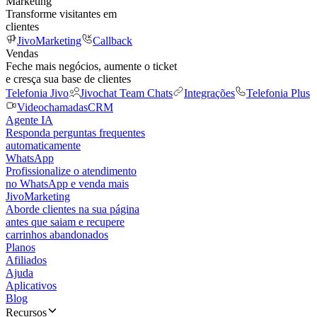
Marketing
Transforme visitantes em
clientes
JivoMarketing
Callback
Vendas
Feche mais negócios, aumente o ticket
e cresça sua base de clientes
Telefonia Jivo
Jivochat Team Chats
Integrações
Telefonia Plus
Videochamadas
CRM
Agente IA
Responda perguntas frequentes
automaticamente
WhatsApp
Profissionalize o atendimento
no WhatsApp e venda mais
JivoMarketing
Aborde clientes na sua página
antes que saiam e recupere
carrinhos abandonados
Planos
Afiliados
Ajuda
Aplicativos
Blog
Recursos