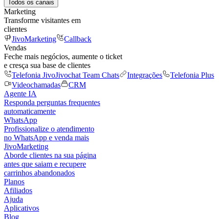
Todos os canais
Marketing
Transforme visitantes em
clientes
JivoMarketing
Callback
Vendas
Feche mais negócios, aumente o ticket
e cresça sua base de clientes
Telefonia Jivo
Jivochat Team Chats
Integrações
Telefonia Plus
Videochamadas
CRM
Agente IA
Responda perguntas frequentes
automaticamente
WhatsApp
Profissionalize o atendimento
no WhatsApp e venda mais
JivoMarketing
Aborde clientes na sua página
antes que saiam e recupere
carrinhos abandonados
Planos
Afiliados
Ajuda
Aplicativos
Blog