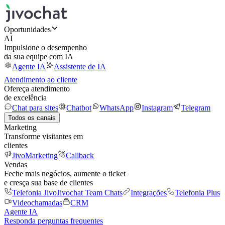
Oportunidades
AI
Impulsione o desempenho
da sua equipe com IA
Agente IA
Assistente de IA
Atendimento ao cliente
Ofereça atendimento
de excelência
Chat para sites
Chatbot
WhatsApp
Instagram
Telegram
Todos os canais
Marketing
Transforme visitantes em
clientes
JivoMarketing
Callback
Vendas
Feche mais negócios, aumente o ticket
e cresça sua base de clientes
Telefonia Jivo
Jivochat Team Chats
Integrações
Telefonia Plus
Videochamadas
CRM
Agente IA
Responda perguntas frequentes