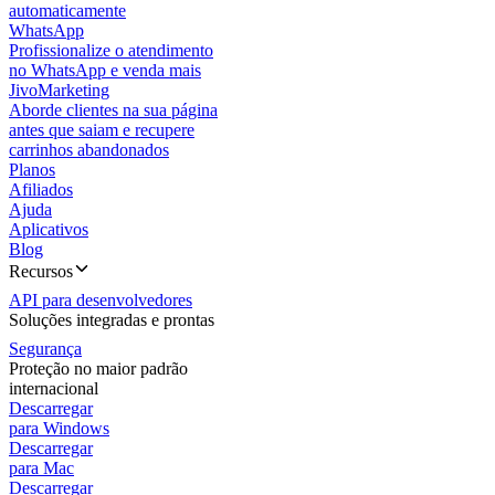
automaticamente
WhatsApp
Profissionalize o atendimento
no WhatsApp e venda mais
JivoMarketing
Aborde clientes na sua página
antes que saiam e recupere
carrinhos abandonados
Planos
Afiliados
Ajuda
Aplicativos
Blog
Recursos
API para desenvolvedores
Soluções integradas e prontas
Segurança
Proteção no maior padrão
internacional
Descarregar
para Windows
Descarregar
para Mac
Descarregar