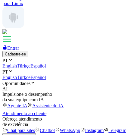
para Linux
Entrar
Cadastre-se
PT
English
Türkçe
Español
PT
English
Türkçe
Español
Oportunidades
AI
Impulsione o desempenho
da sua equipe com IA
Agente IA
Assistente de IA
Atendimento ao cliente
Ofereça atendimento
de excelência
Chat para sites
Chatbot
WhatsApp
Instagram
Telegram