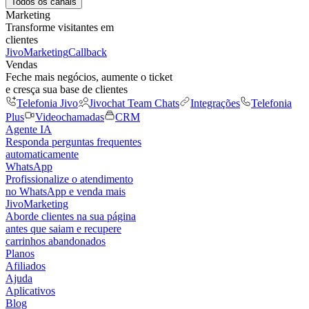
Todos os canais
Marketing
Transforme visitantes em
clientes
JivoMarketing
Callback
Vendas
Feche mais negócios, aumente o ticket
e cresça sua base de clientes
Telefonia Jivo
Jivochat Team Chats
Integrações
Telefonia
Plus
Videochamadas
CRM
Agente IA
Responda perguntas frequentes
automaticamente
WhatsApp
Profissionalize o atendimento
no WhatsApp e venda mais
JivoMarketing
Aborde clientes na sua página
antes que saiam e recupere
carrinhos abandonados
Planos
Afiliados
Ajuda
Aplicativos
Blog