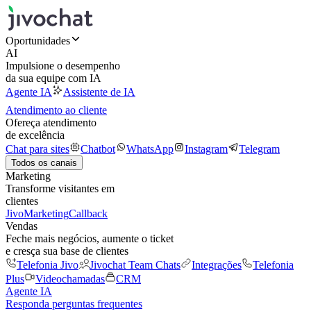
Oportunidades
AI
Impulsione o desempenho
da sua equipe com IA
Agente IA
Assistente de IA
Atendimento ao cliente
Ofereça atendimento
de excelência
Chat para sites
Chatbot
WhatsApp
Instagram
Telegram
Todos os canais
Marketing
Transforme visitantes em
clientes
JivoMarketing
Callback
Vendas
Feche mais negócios, aumente o ticket
e cresça sua base de clientes
Telefonia Jivo
Jivochat Team Chats
Integrações
Telefonia
Plus
Videochamadas
CRM
Agente IA
Responda perguntas frequentes