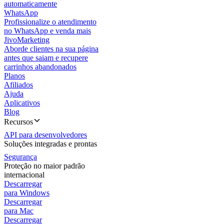
automaticamente
WhatsApp
Profissionalize o atendimento
no WhatsApp e venda mais
JivoMarketing
Aborde clientes na sua página
antes que saiam e recupere
carrinhos abandonados
Planos
Afiliados
Ajuda
Aplicativos
Blog
Recursos
API para desenvolvedores
Soluções integradas e prontas
Segurança
Proteção no maior padrão
internacional
Descarregar
para Windows
Descarregar
para Mac
Descarregar