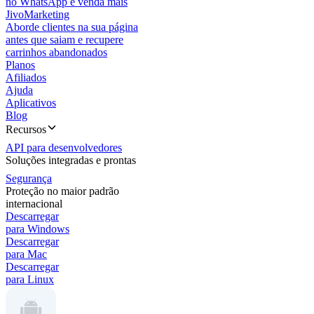
no WhatsApp e venda mais
JivoMarketing
Aborde clientes na sua página
antes que saiam e recupere
carrinhos abandonados
Planos
Afiliados
Ajuda
Aplicativos
Blog
Recursos
API para desenvolvedores
Soluções integradas e prontas
Segurança
Proteção no maior padrão
internacional
Descarregar
para Windows
Descarregar
para Mac
Descarregar
para Linux