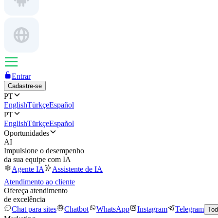
Entrar
Cadastre-se
PT
English
Türkçe
Español
PT
English
Türkçe
Español
Oportunidades
AI
Impulsione o desempenho
da sua equipe com IA
Agente IA
Assistente de IA
Atendimento ao cliente
Ofereça atendimento
de excelência
Chat para sites
Chatbot
WhatsApp
Instagram
Telegram
Tod