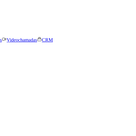
s
Videochamadas
CRM