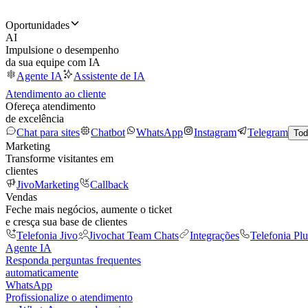
Oportunidades
AI
Impulsione o desempenho
da sua equipe com IA
Agente IA
Assistente de IA
Atendimento ao cliente
Ofereça atendimento
de excelência
Chat para sites
Chatbot
WhatsApp
Instagram
Telegram
Tod
Marketing
Transforme visitantes em
clientes
JivoMarketing
Callback
Vendas
Feche mais negócios, aumente o ticket
e cresça sua base de clientes
Telefonia Jivo
Jivochat Team Chats
Integrações
Telefonia Plu
Agente IA
Responda perguntas frequentes
automaticamente
WhatsApp
Profissionalize o atendimento