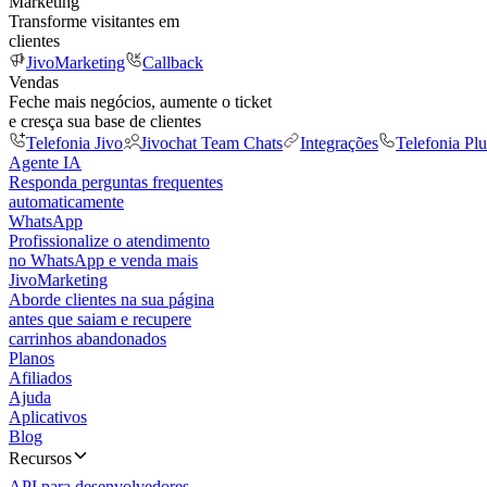
Marketing
Transforme visitantes em
clientes
JivoMarketing
Callback
Vendas
Feche mais negócios, aumente o ticket
e cresça sua base de clientes
Telefonia Jivo
Jivochat Team Chats
Integrações
Telefonia Plu
Agente IA
Responda perguntas frequentes
automaticamente
WhatsApp
Profissionalize o atendimento
no WhatsApp e venda mais
JivoMarketing
Aborde clientes na sua página
antes que saiam e recupere
carrinhos abandonados
Planos
Afiliados
Ajuda
Aplicativos
Blog
Recursos
API para desenvolvedores