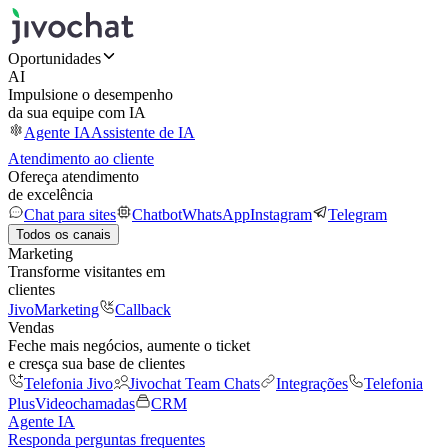
Oportunidades
AI
Impulsione o desempenho
da sua equipe com IA
Agente IA
Assistente de IA
Atendimento ao cliente
Ofereça atendimento
de excelência
Chat para sites
Chatbot
WhatsApp
Instagram
Telegram
Todos os canais
Marketing
Transforme visitantes em
clientes
JivoMarketing
Callback
Vendas
Feche mais negócios, aumente o ticket
e cresça sua base de clientes
Telefonia Jivo
Jivochat Team Chats
Integrações
Telefonia
Plus
Videochamadas
CRM
Agente IA
Responda perguntas frequentes