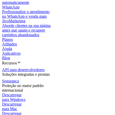
automaticamente
WhatsApp
Profissionalize o atendimento
no WhatsApp e venda mais
JivoMarketing
Aborde clientes na sua página
antes que saiam e recupere
carrinhos abandonados
Planos
Afiliados
Ajuda
Aplicativos
Blog
Recursos
API para desenvolvedores
Soluções integradas e prontas
Segurança
Proteção no maior padrão
internacional
Descarregar
para Windows
Descarregar
para Mac
Descarregar