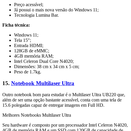
Preço acessível;
Já possui o mais nova versão do Windows 11;
Tecnologia Lumina Bar.
Ficha técnica:
Windows 11;
Tela 15";
Entrada HDMI;
128GB de eMMC;
4GB memória RAM;
Intel Celeron Dual Core N4020;
Dimensões: 38 cm x 34 cm x 5 cm;
Peso de 1.7kg.
15.
Notebook Multilaser Ultra
Outro notebook bom para estudar é o Multilaser Ultra UB220 que,
além de ser uma opção bastante acessível, conta com uma tela de
15.6 polegadas capaz de entregar imagens em Full HD.
Melhores Notebooks Multilaser Ultra
Seu hardware é composto por um processador Intel Celeron N4020,
4GB de memória RAM e um SSD com 120GB de capacidade de