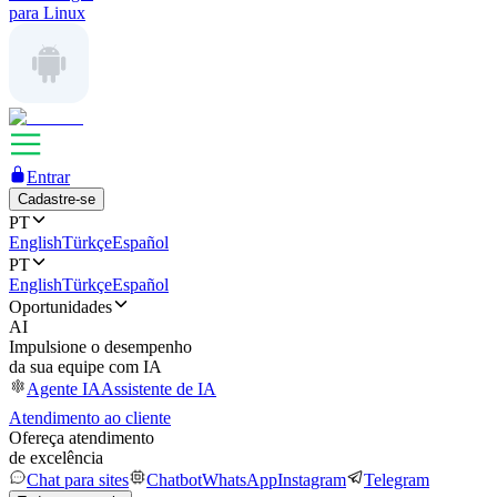
para Linux
Entrar
Cadastre-se
PT
English
Türkçe
Español
PT
English
Türkçe
Español
Oportunidades
AI
Impulsione o desempenho
da sua equipe com IA
Agente IA
Assistente de IA
Atendimento ao cliente
Ofereça atendimento
de excelência
Chat para sites
Chatbot
WhatsApp
Instagram
Telegram