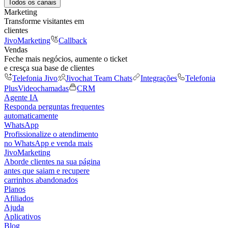
Todos os canais
Marketing
Transforme visitantes em
clientes
JivoMarketing
Callback
Vendas
Feche mais negócios, aumente o ticket
e cresça sua base de clientes
Telefonia Jivo
Jivochat Team Chats
Integrações
Telefonia
Plus
Videochamadas
CRM
Agente IA
Responda perguntas frequentes
automaticamente
WhatsApp
Profissionalize o atendimento
no WhatsApp e venda mais
JivoMarketing
Aborde clientes na sua página
antes que saiam e recupere
carrinhos abandonados
Planos
Afiliados
Ajuda
Aplicativos
Blog