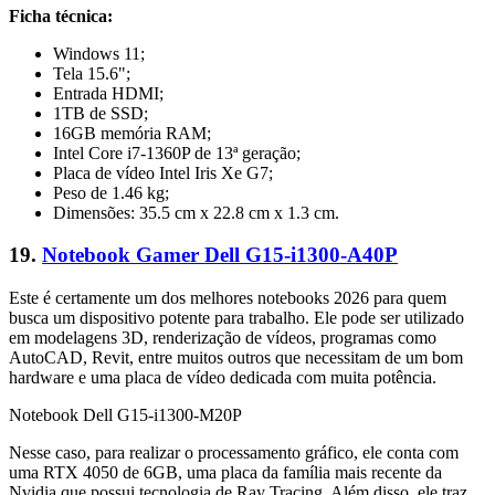
Ficha técnica:
Windows 11;
Tela 15.6";
Entrada HDMI;
1TB de SSD;
16GB memória RAM;
Intel Core i7-1360P de 13ª geração;
Placa de vídeo Intel Iris Xe G7;
Peso de 1.46 kg;
Dimensões: 35.5 cm x 22.8 cm x 1.3 cm.
19.
Notebook Gamer Dell G15-i1300-A40P
Este é certamente um dos melhores notebooks 2026 para quem
busca um dispositivo potente para trabalho. Ele pode ser utilizado
em modelagens 3D, renderização de vídeos, programas como
AutoCAD, Revit, entre muitos outros que necessitam de um bom
hardware e uma placa de vídeo dedicada com muita potência.
Notebook Dell G15-i1300-M20P
Nesse caso, para realizar o processamento gráfico, ele conta com
uma RTX 4050 de 6GB, uma placa da família mais recente da
Nvidia que possui tecnologia de Ray Tracing. Além disso, ele traz