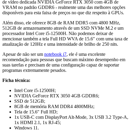
de vídeo dedicada NVIDIA GeForce RTX 3050 com 4GB de
VRAM no padrão GDDR6 - realmente uma das melhores opções
disponíveis para esta faixa de preços no que diz respeito à GPUs.
Além disso, ele oferece 8GB de RAM DDR5 com 4800 MHz,
512GB de armazenamento através de um SSD NVMe M.2 e um
processador Intel Core i5-12500H. Não podemos deixar de
mencionar também a tela Full HD WVA de 15.6" com uma taxa de
atualização de 120Hz e uma intensidade de brilho de 250 nits.
Apesar de não ser um
notebook i7
, ele é uma excelente
recomendação para pessoas que buscam máximo desempenho em
suas tarefas e precisam de uma configuração capaz de suportar
programas extremamente pesados.
Ficha técnica:
Intel Core i5-12500H;
NVIDIA GeForce RTX 3050 4GB GDDR6;
SSD de 512GB;
8GB de memória RAM DDR4 4800MHz;
Tela de 15.6" Full HD;
1x USB-C com DisplayPort Alt-Mode, 3x USB 3.2 Type-A,
1x HDMI 2.1, 1x RJ-45;
Windows 11.