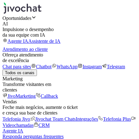
Oportunidades
AI
Impulsione o desempenho
da sua equipe com IA
Agente IA
Assistente de IA
Atendimento ao cliente
Ofereça atendimento
de excelência
Chat para sites
Chatbot
WhatsApp
Instagram
Telegram
Todos os canais
Marketing
Transforme visitantes em
clientes
JivoMarketing
Callback
Vendas
Feche mais negócios, aumente o ticket
e cresça sua base de clientes
Telefonia Jivo
Jivochat Team Chats
Integrações
Telefonia Plus
Videochamadas
CRM
Agente IA
Responda perguntas frequentes