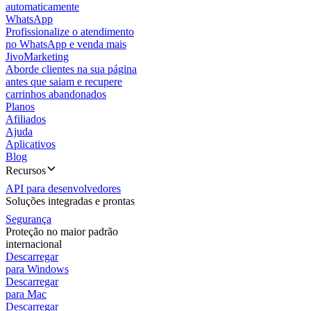
automaticamente
WhatsApp
Profissionalize o atendimento
no WhatsApp e venda mais
JivoMarketing
Aborde clientes na sua página
antes que saiam e recupere
carrinhos abandonados
Planos
Afiliados
Ajuda
Aplicativos
Blog
Recursos
API para desenvolvedores
Soluções integradas e prontas
Segurança
Proteção no maior padrão
internacional
Descarregar
para Windows
Descarregar
para Mac
Descarregar