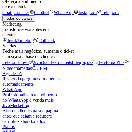
Ofereça atendimento
de excelência
Chat para sites
Chatbot
WhatsApp
Instagram
Telegram
Todos os canais
Marketing
Transforme visitantes em
clientes
JivoMarketing
Callback
Vendas
Feche mais negócios, aumente o ticket
e cresça sua base de clientes
Telefonia Jivo
Jivochat Team Chats
Integrações
Telefonia Plus
Videochamadas
CRM
Agente IA
Responda perguntas frequentes
automaticamente
WhatsApp
Profissionalize o atendimento
no WhatsApp e venda mais
JivoMarketing
Aborde clientes na sua página
antes que saiam e recupere
carrinhos abandonados
Planos
Afiliados