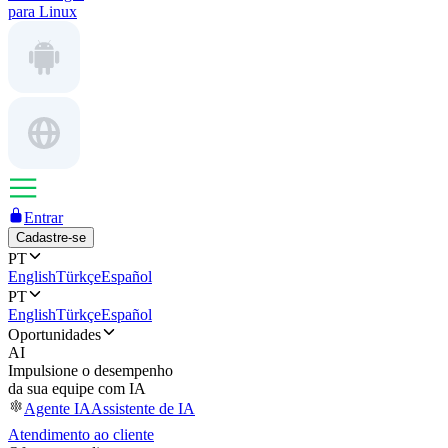
para Linux
Entrar
Cadastre-se
PT
English
Türkçe
Español
PT
English
Türkçe
Español
Oportunidades
AI
Impulsione o desempenho
da sua equipe com IA
Agente IA
Assistente de IA
Atendimento ao cliente