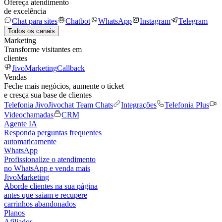
Ofereça atendimento
de excelência
Chat para sites
Chatbot
WhatsApp
Instagram
Telegram
Todos os canais
Marketing
Transforme visitantes em
clientes
JivoMarketing
Callback
Vendas
Feche mais negócios, aumente o ticket
e cresça sua base de clientes
Telefonia Jivo
Jivochat Team Chats
Integrações
Telefonia Plus
Videochamadas
CRM
Agente IA
Responda perguntas frequentes
automaticamente
WhatsApp
Profissionalize o atendimento
no WhatsApp e venda mais
JivoMarketing
Aborde clientes na sua página
antes que saiam e recupere
carrinhos abandonados
Planos
Afiliados