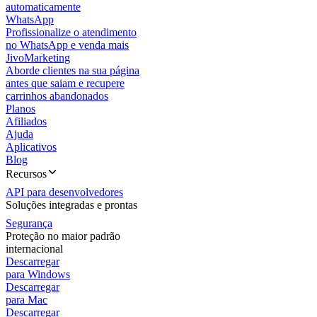
automaticamente
WhatsApp
Profissionalize o atendimento
no WhatsApp e venda mais
JivoMarketing
Aborde clientes na sua página
antes que saiam e recupere
carrinhos abandonados
Planos
Afiliados
Ajuda
Aplicativos
Blog
Recursos
API para desenvolvedores
Soluções integradas e prontas
Segurança
Proteção no maior padrão
internacional
Descarregar
para Windows
Descarregar
para Mac
Descarregar