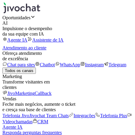
Oportunidades
AI
Impulsione o desempenho
da sua equipe com IA
Agente IA
Assistente de IA
Atendimento ao cliente
Ofereça atendimento
de excelência
Chat para sites
Chatbot
WhatsApp
Instagram
Telegram
Todos os canais
Marketing
Transforme visitantes em
clientes
JivoMarketing
Callback
Vendas
Feche mais negócios, aumente o ticket
e cresça sua base de clientes
Telefonia Jivo
Jivochat Team Chats
Integrações
Telefonia Plus
Videochamadas
CRM
Agente IA
Responda perguntas frequentes