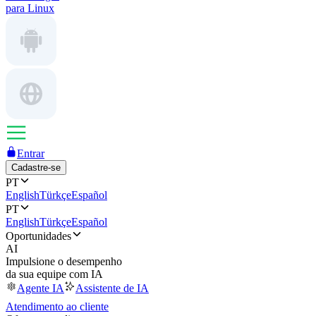
para Linux
Entrar
Cadastre-se
PT
English
Türkçe
Español
PT
English
Türkçe
Español
Oportunidades
AI
Impulsione o desempenho
da sua equipe com IA
Agente IA
Assistente de IA
Atendimento ao cliente