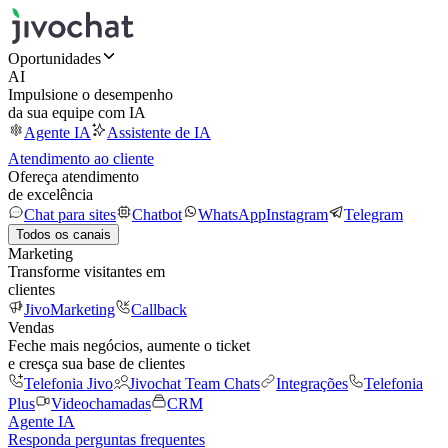
Oportunidades
AI
Impulsione o desempenho
da sua equipe com IA
Agente IA
Assistente de IA
Atendimento ao cliente
Ofereça atendimento
de excelência
Chat para sites
Chatbot
WhatsApp
Instagram
Telegram
Todos os canais
Marketing
Transforme visitantes em
clientes
JivoMarketing
Callback
Vendas
Feche mais negócios, aumente o ticket
e cresça sua base de clientes
Telefonia Jivo
Jivochat Team Chats
Integrações
Telefonia
Plus
Videochamadas
CRM
Agente IA
Responda perguntas frequentes