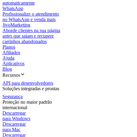
automaticamente
WhatsApp
Profissionalize o atendimento
no WhatsApp e venda mais
JivoMarketing
Aborde clientes na sua página
antes que saiam e recupere
carrinhos abandonados
Planos
Afiliados
Ajuda
Aplicativos
Blog
Recursos
API para desenvolvedores
Soluções integradas e prontas
Segurança
Proteção no maior padrão
internacional
Descarregar
para Windows
Descarregar
para Mac
Descarregar