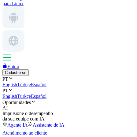
para Linux
Entrar
Cadastre-se
PT
English
Türkçe
Español
PT
English
Türkçe
Español
Oportunidades
AI
Impulsione o desempenho
da sua equipe com IA
Agente IA
Assistente de IA
Atendimento ao cliente