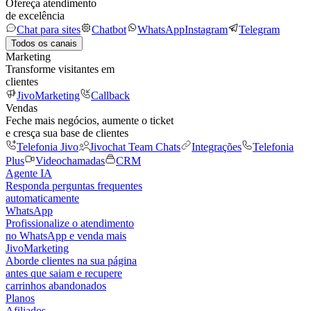
Ofereça atendimento
de excelência
Chat para sites
Chatbot
WhatsApp
Instagram
Telegram
Todos os canais
Marketing
Transforme visitantes em
clientes
JivoMarketing
Callback
Vendas
Feche mais negócios, aumente o ticket
e cresça sua base de clientes
Telefonia Jivo
Jivochat Team Chats
Integrações
Telefonia
Plus
Videochamadas
CRM
Agente IA
Responda perguntas frequentes
automaticamente
WhatsApp
Profissionalize o atendimento
no WhatsApp e venda mais
JivoMarketing
Aborde clientes na sua página
antes que saiam e recupere
carrinhos abandonados
Planos
Afiliados