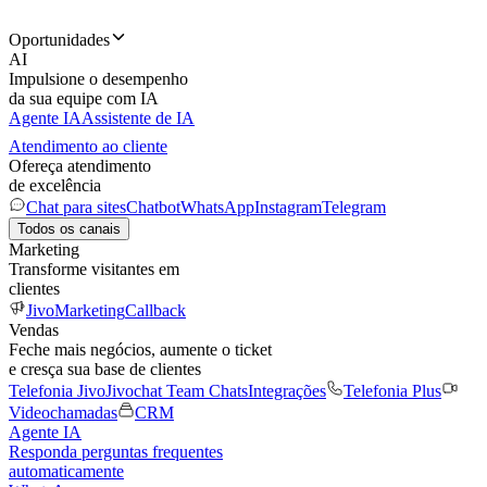
Oportunidades
AI
Impulsione o desempenho
da sua equipe com IA
Agente IA
Assistente de IA
Atendimento ao cliente
Ofereça atendimento
de excelência
Chat para sites
Chatbot
WhatsApp
Instagram
Telegram
Todos os canais
Marketing
Transforme visitantes em
clientes
JivoMarketing
Callback
Vendas
Feche mais negócios, aumente o ticket
e cresça sua base de clientes
Telefonia Jivo
Jivochat Team Chats
Integrações
Telefonia Plus
Videochamadas
CRM
Agente IA
Responda perguntas frequentes
automaticamente