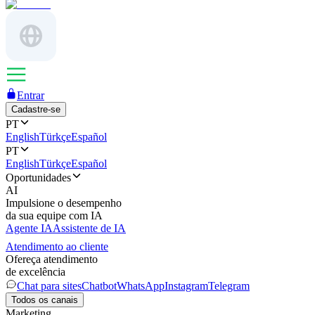
Entrar
Cadastre-se
PT
English
Türkçe
Español
PT
English
Türkçe
Español
Oportunidades
AI
Impulsione o desempenho
da sua equipe com IA
Agente IA
Assistente de IA
Atendimento ao cliente
Ofereça atendimento
de excelência
Chat para sites
Chatbot
WhatsApp
Instagram
Telegram
Todos os canais
Marketing