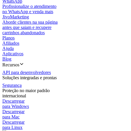
WhatsApp
Profissionalize o atendimento
no WhatsApp e venda mais
JivoMarketing
Aborde clientes na sua página
antes que saiam e recupere
carrinhos abandonados
Planos
Afiliados
Ajuda
Aplicativos
Blog
Recursos
API para desenvolvedores
Soluções integradas e prontas
Segurança
Proteção no maior padrão
internacional
Descarregar
para Windows
Descarregar
para Mac
Descarregar
para Linux