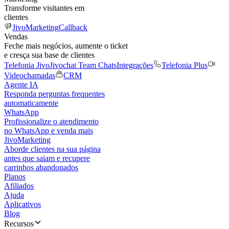
Transforme visitantes em
clientes
JivoMarketing
Callback
Vendas
Feche mais negócios, aumente o ticket
e cresça sua base de clientes
Telefonia Jivo
Jivochat Team Chats
Integrações
Telefonia Plus
Videochamadas
CRM
Agente IA
Responda perguntas frequentes
automaticamente
WhatsApp
Profissionalize o atendimento
no WhatsApp e venda mais
JivoMarketing
Aborde clientes na sua página
antes que saiam e recupere
carrinhos abandonados
Planos
Afiliados
Ajuda
Aplicativos
Blog
Recursos