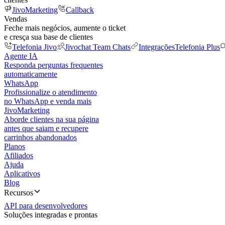
JivoMarketing
Callback
Vendas
Feche mais negócios, aumente o ticket
e cresça sua base de clientes
Telefonia Jivo
Jivochat Team Chats
Integrações
Telefonia Plus
Agente IA
Responda perguntas frequentes
automaticamente
WhatsApp
Profissionalize o atendimento
no WhatsApp e venda mais
JivoMarketing
Aborde clientes na sua página
antes que saiam e recupere
carrinhos abandonados
Planos
Afiliados
Ajuda
Aplicativos
Blog
Recursos
API para desenvolvedores
Soluções integradas e prontas