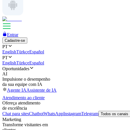
Entrar
Cadastre-se
PT
English
Türkçe
Español
PT
English
Türkçe
Español
Oportunidades
AI
Impulsione o desempenho
da sua equipe com IA
Agente IA
Assistente de IA
Atendimento ao cliente
Ofereça atendimento
de excelência
Chat para sites
Chatbot
WhatsApp
Instagram
Telegram
Todos os canais
Marketing
Transforme visitantes em
clientes