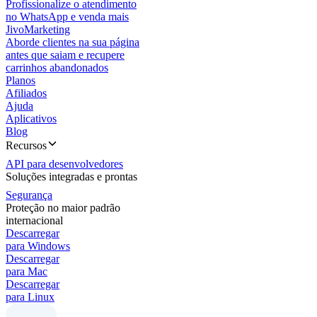
Profissionalize o atendimento
no WhatsApp e venda mais
JivoMarketing
Aborde clientes na sua página
antes que saiam e recupere
carrinhos abandonados
Planos
Afiliados
Ajuda
Aplicativos
Blog
Recursos
API para desenvolvedores
Soluções integradas e prontas
Segurança
Proteção no maior padrão
internacional
Descarregar
para Windows
Descarregar
para Mac
Descarregar
para Linux