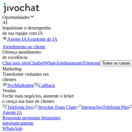
Oportunidades
AI
Impulsione o desempenho
da sua equipe com IA
Agente IA
Assistente de IA
Atendimento ao cliente
Ofereça atendimento
de excelência
Chat para sites
Chatbot
WhatsApp
Instagram
Telegram
Todos os canais
Marketing
Transforme visitantes em
clientes
JivoMarketing
Callback
Vendas
Feche mais negócios, aumente o ticket
e cresça sua base de clientes
Telefonia Jivo
Jivochat Team Chats
Integrações
Telefonia Plus
Agente IA
Responda perguntas frequentes
automaticamente
WhatsApp