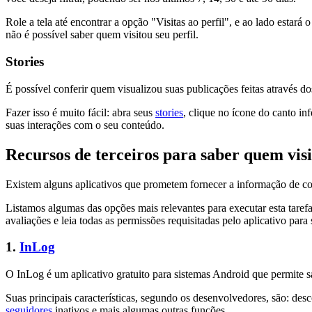
Role a tela até encontrar a opção "Visitas ao perfil", e ao lado estar
não é possível saber quem visitou seu perfil.
Stories
É possível conferir quem visualizou suas publicações feitas através do
Fazer isso é muito fácil: abra seus
stories
, clique no ícone do canto in
suas interações com o seu conteúdo.
Recursos de terceiros para saber quem vis
Existem alguns aplicativos que prometem fornecer a informação de c
Listamos algumas das opções mais relevantes para executar esta tarefa
avaliações e leia todas as permissões requisitadas pelo aplicativo par
1.
InLog
O InLog é um aplicativo gratuito para sistemas Android que permite s
Suas principais características, segundo os desenvolvedores, são: des
seguidores
inativos e mais algumas outras funções.