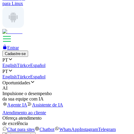
para Linux
Entrar
Cadastre-se
PT
English
Türkçe
Español
PT
English
Türkçe
Español
Oportunidades
AI
Impulsione o desempenho
da sua equipe com IA
Agente IA
Assistente de IA
Atendimento ao cliente
Ofereça atendimento
de excelência
Chat para sites
Chatbot
WhatsApp
Instagram
Telegram