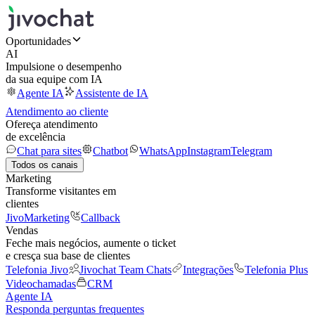
Oportunidades
AI
Impulsione o desempenho
da sua equipe com IA
Agente IA
Assistente de IA
Atendimento ao cliente
Ofereça atendimento
de excelência
Chat para sites
Chatbot
WhatsApp
Instagram
Telegram
Todos os canais
Marketing
Transforme visitantes em
clientes
JivoMarketing
Callback
Vendas
Feche mais negócios, aumente o ticket
e cresça sua base de clientes
Telefonia Jivo
Jivochat Team Chats
Integrações
Telefonia Plus
Videochamadas
CRM
Agente IA
Responda perguntas frequentes