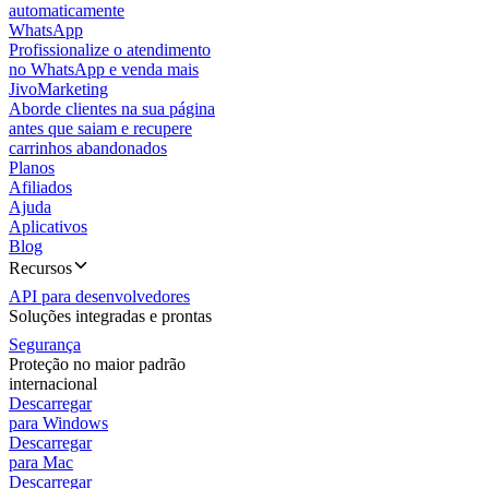
automaticamente
WhatsApp
Profissionalize o atendimento
no WhatsApp e venda mais
JivoMarketing
Aborde clientes na sua página
antes que saiam e recupere
carrinhos abandonados
Planos
Afiliados
Ajuda
Aplicativos
Blog
Recursos
API para desenvolvedores
Soluções integradas e prontas
Segurança
Proteção no maior padrão
internacional
Descarregar
para Windows
Descarregar
para Mac
Descarregar