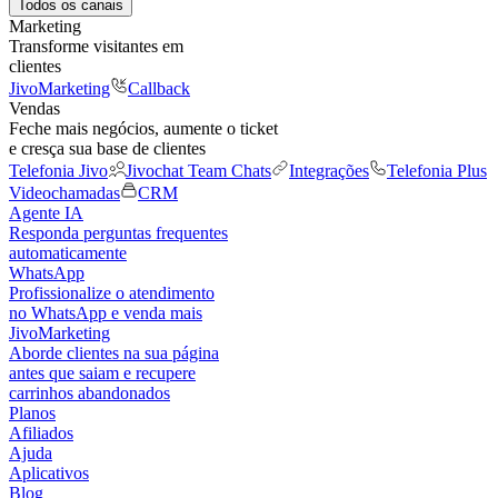
Todos os canais
Marketing
Transforme visitantes em
clientes
JivoMarketing
Callback
Vendas
Feche mais negócios, aumente o ticket
e cresça sua base de clientes
Telefonia Jivo
Jivochat Team Chats
Integrações
Telefonia Plus
Videochamadas
CRM
Agente IA
Responda perguntas frequentes
automaticamente
WhatsApp
Profissionalize o atendimento
no WhatsApp e venda mais
JivoMarketing
Aborde clientes na sua página
antes que saiam e recupere
carrinhos abandonados
Planos
Afiliados
Ajuda
Aplicativos
Blog