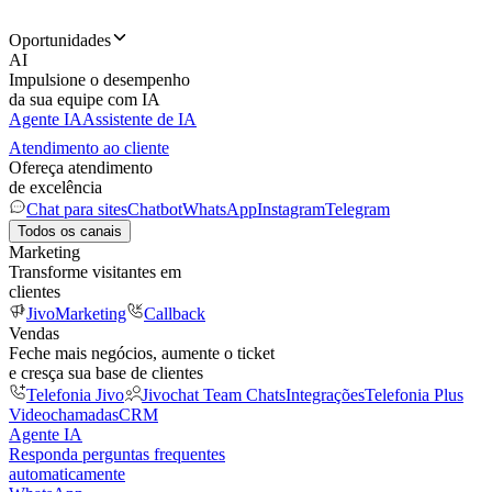
Oportunidades
AI
Impulsione o desempenho
da sua equipe com IA
Agente IA
Assistente de IA
Atendimento ao cliente
Ofereça atendimento
de excelência
Chat para sites
Chatbot
WhatsApp
Instagram
Telegram
Todos os canais
Marketing
Transforme visitantes em
clientes
JivoMarketing
Callback
Vendas
Feche mais negócios, aumente o ticket
e cresça sua base de clientes
Telefonia Jivo
Jivochat Team Chats
Integrações
Telefonia Plus
Videochamadas
CRM
Agente IA
Responda perguntas frequentes
automaticamente