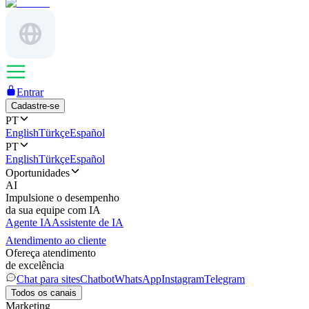
Entrar
Cadastre-se
PT
English
Türkçe
Español
PT
English
Türkçe
Español
Oportunidades
AI
Impulsione o desempenho
da sua equipe com IA
Agente IA
Assistente de IA
Atendimento ao cliente
Ofereça atendimento
de excelência
Chat para sites
Chatbot
WhatsApp
Instagram
Telegram
Todos os canais
Marketing