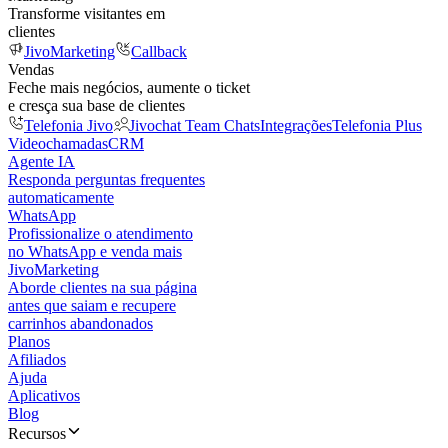
Transforme visitantes em
clientes
JivoMarketing
Callback
Vendas
Feche mais negócios, aumente o ticket
e cresça sua base de clientes
Telefonia Jivo
Jivochat Team Chats
Integrações
Telefonia Plus
Videochamadas
CRM
Agente IA
Responda perguntas frequentes
automaticamente
WhatsApp
Profissionalize o atendimento
no WhatsApp e venda mais
JivoMarketing
Aborde clientes na sua página
antes que saiam e recupere
carrinhos abandonados
Planos
Afiliados
Ajuda
Aplicativos
Blog
Recursos