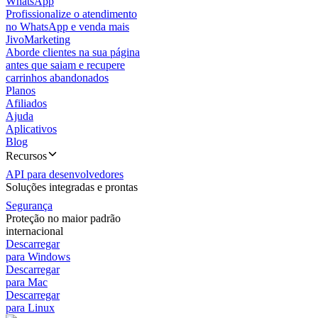
WhatsApp
Profissionalize o atendimento
no WhatsApp e venda mais
JivoMarketing
Aborde clientes na sua página
antes que saiam e recupere
carrinhos abandonados
Planos
Afiliados
Ajuda
Aplicativos
Blog
Recursos
API para desenvolvedores
Soluções integradas e prontas
Segurança
Proteção no maior padrão
internacional
Descarregar
para Windows
Descarregar
para Mac
Descarregar
para Linux