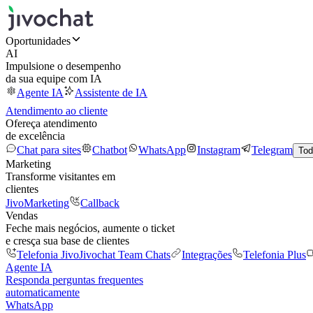
Oportunidades
AI
Impulsione o desempenho
da sua equipe com IA
Agente IA
Assistente de IA
Atendimento ao cliente
Ofereça atendimento
de excelência
Chat para sites
Chatbot
WhatsApp
Instagram
Telegram
Tod
Marketing
Transforme visitantes em
clientes
JivoMarketing
Callback
Vendas
Feche mais negócios, aumente o ticket
e cresça sua base de clientes
Telefonia Jivo
Jivochat Team Chats
Integrações
Telefonia Plus
Agente IA
Responda perguntas frequentes
automaticamente
WhatsApp