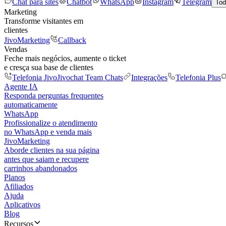
Chat para sites
Chatbot
WhatsApp
Instagram
Telegram
Tod
Marketing
Transforme visitantes em
clientes
JivoMarketing
Callback
Vendas
Feche mais negócios, aumente o ticket
e cresça sua base de clientes
Telefonia Jivo
Jivochat Team Chats
Integrações
Telefonia Plus
Agente IA
Responda perguntas frequentes
automaticamente
WhatsApp
Profissionalize o atendimento
no WhatsApp e venda mais
JivoMarketing
Aborde clientes na sua página
antes que saiam e recupere
carrinhos abandonados
Planos
Afiliados
Ajuda
Aplicativos
Blog
Recursos