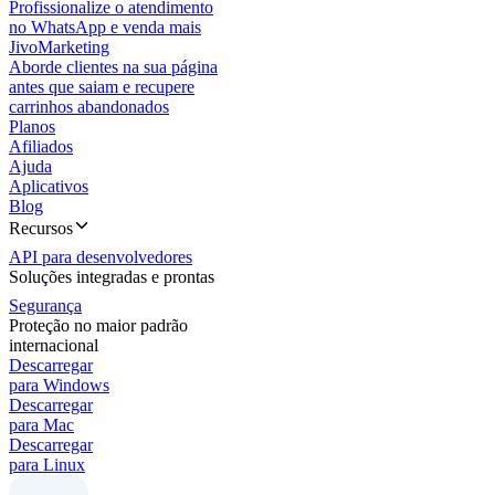
Profissionalize o atendimento
no WhatsApp e venda mais
JivoMarketing
Aborde clientes na sua página
antes que saiam e recupere
carrinhos abandonados
Planos
Afiliados
Ajuda
Aplicativos
Blog
Recursos
API para desenvolvedores
Soluções integradas e prontas
Segurança
Proteção no maior padrão
internacional
Descarregar
para Windows
Descarregar
para Mac
Descarregar
para Linux