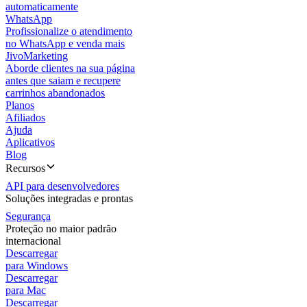
automaticamente
WhatsApp
Profissionalize o atendimento
no WhatsApp e venda mais
JivoMarketing
Aborde clientes na sua página
antes que saiam e recupere
carrinhos abandonados
Planos
Afiliados
Ajuda
Aplicativos
Blog
Recursos
API para desenvolvedores
Soluções integradas e prontas
Segurança
Proteção no maior padrão
internacional
Descarregar
para Windows
Descarregar
para Mac
Descarregar