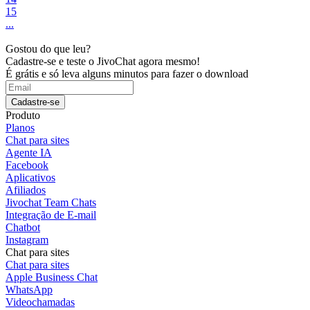
15
...
Gostou do que leu?
Cadastre-se e teste o JivoChat agora mesmo!
É grátis e só leva alguns minutos para fazer o download
Cadastre-se
Produto
Planos
Chat para sites
Agente IA
Facebook
Aplicativos
Afiliados
Jivochat Team Chats
Integração de E-mail
Chatbot
Instagram
Chat para sites
Chat para sites
Apple Business Chat
WhatsApp
Videochamadas