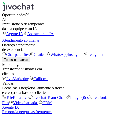
Oportunidades
AI
Impulsione o desempenho
da sua equipe com IA
Agente IA
Assistente de IA
Atendimento ao cliente
Ofereça atendimento
de excelência
Chat para sites
Chatbot
WhatsApp
Instagram
Telegram
Todos os canais
Marketing
Transforme visitantes em
clientes
JivoMarketing
Callback
Vendas
Feche mais negócios, aumente o ticket
e cresça sua base de clientes
Telefonia Jivo
Jivochat Team Chats
Integrações
Telefonia
Plus
Videochamadas
CRM
Agente IA
Responda perguntas frequentes