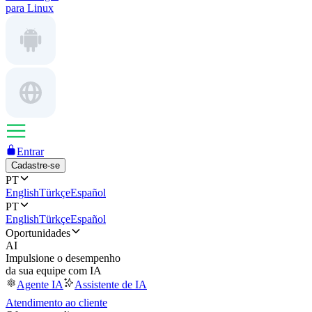
para Linux
Entrar
Cadastre-se
PT
English
Türkçe
Español
PT
English
Türkçe
Español
Oportunidades
AI
Impulsione o desempenho
da sua equipe com IA
Agente IA
Assistente de IA
Atendimento ao cliente