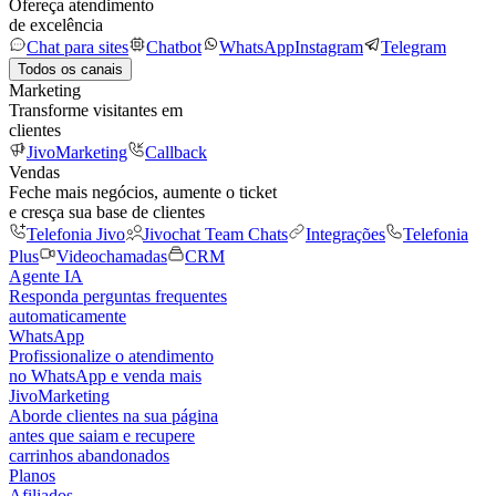
Ofereça atendimento
de excelência
Chat para sites
Chatbot
WhatsApp
Instagram
Telegram
Todos os canais
Marketing
Transforme visitantes em
clientes
JivoMarketing
Callback
Vendas
Feche mais negócios, aumente o ticket
e cresça sua base de clientes
Telefonia Jivo
Jivochat Team Chats
Integrações
Telefonia
Plus
Videochamadas
CRM
Agente IA
Responda perguntas frequentes
automaticamente
WhatsApp
Profissionalize o atendimento
no WhatsApp e venda mais
JivoMarketing
Aborde clientes na sua página
antes que saiam e recupere
carrinhos abandonados
Planos
Afiliados