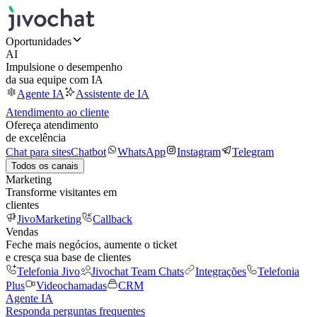
Oportunidades
AI
Impulsione o desempenho
da sua equipe com IA
Agente IA
Assistente de IA
Atendimento ao cliente
Ofereça atendimento
de excelência
Chat para sites
Chatbot
WhatsApp
Instagram
Telegram
Todos os canais
Marketing
Transforme visitantes em
clientes
JivoMarketing
Callback
Vendas
Feche mais negócios, aumente o ticket
e cresça sua base de clientes
Telefonia Jivo
Jivochat Team Chats
Integrações
Telefonia
Plus
Videochamadas
CRM
Agente IA
Responda perguntas frequentes