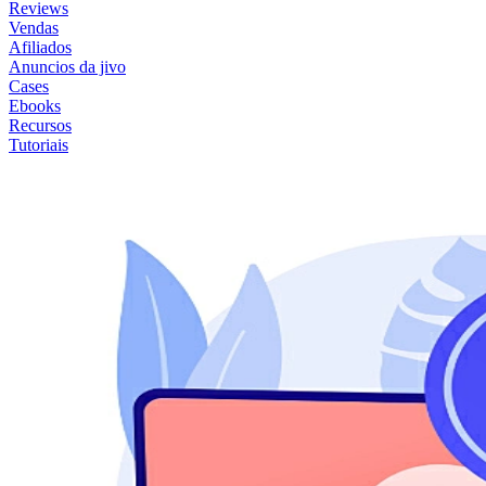
Reviews
Vendas
Afiliados
Anuncios da jivo
Cases
Ebooks
Recursos
Tutoriais