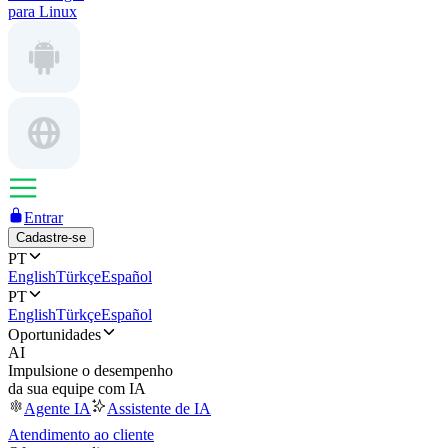
para Linux
Entrar
Cadastre-se
PT
English
Türkçe
Español
PT
English
Türkçe
Español
Oportunidades
AI
Impulsione o desempenho
da sua equipe com IA
Agente IA
Assistente de IA
Atendimento ao cliente