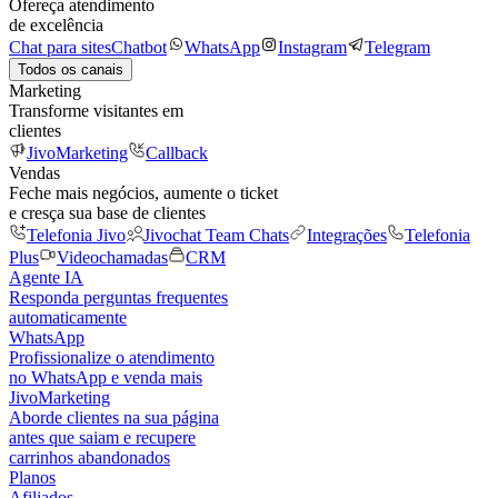
Ofereça atendimento
de excelência
Chat para sites
Chatbot
WhatsApp
Instagram
Telegram
Todos os canais
Marketing
Transforme visitantes em
clientes
JivoMarketing
Callback
Vendas
Feche mais negócios, aumente o ticket
e cresça sua base de clientes
Telefonia Jivo
Jivochat Team Chats
Integrações
Telefonia
Plus
Videochamadas
CRM
Agente IA
Responda perguntas frequentes
automaticamente
WhatsApp
Profissionalize o atendimento
no WhatsApp e venda mais
JivoMarketing
Aborde clientes na sua página
antes que saiam e recupere
carrinhos abandonados
Planos
Afiliados