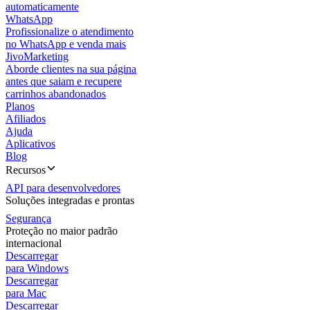
automaticamente
WhatsApp
Profissionalize o atendimento
no WhatsApp e venda mais
JivoMarketing
Aborde clientes na sua página
antes que saiam e recupere
carrinhos abandonados
Planos
Afiliados
Ajuda
Aplicativos
Blog
Recursos
API para desenvolvedores
Soluções integradas e prontas
Segurança
Proteção no maior padrão
internacional
Descarregar
para Windows
Descarregar
para Mac
Descarregar