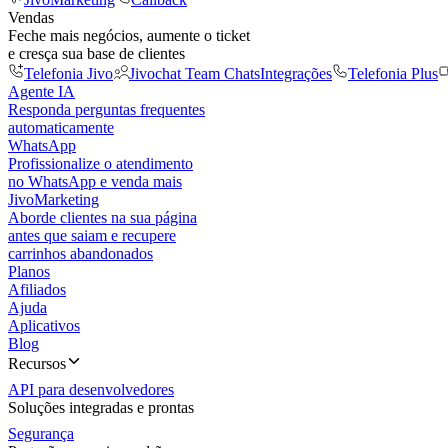
Vendas
Feche mais negócios, aumente o ticket
e cresça sua base de clientes
Telefonia Jivo
Jivochat Team Chats
Integrações
Telefonia Plus
Agente IA
Responda perguntas frequentes
automaticamente
WhatsApp
Profissionalize o atendimento
no WhatsApp e venda mais
JivoMarketing
Aborde clientes na sua página
antes que saiam e recupere
carrinhos abandonados
Planos
Afiliados
Ajuda
Aplicativos
Blog
Recursos
API para desenvolvedores
Soluções integradas e prontas
Segurança