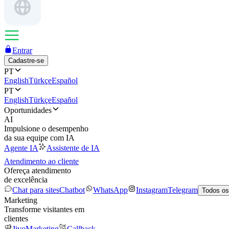
Entrar
Cadastre-se
PT
English
Türkçe
Español
PT
English
Türkçe
Español
Oportunidades
AI
Impulsione o desempenho
da sua equipe com IA
Agente IA
Assistente de IA
Atendimento ao cliente
Ofereça atendimento
de excelência
Chat para sites
Chatbot
WhatsApp
Instagram
Telegram
Todos os
Marketing
Transforme visitantes em
clientes
JivoMarketing
Callback