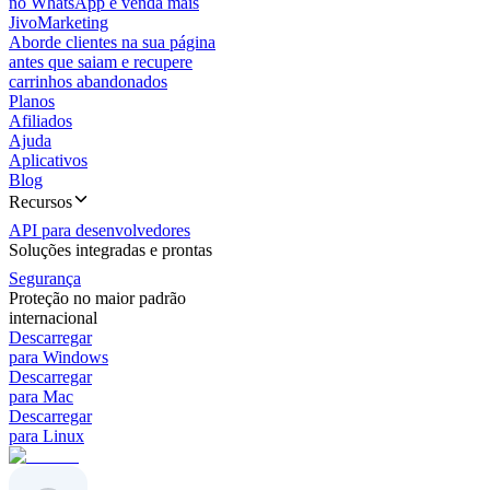
no WhatsApp e venda mais
JivoMarketing
Aborde clientes na sua página
antes que saiam e recupere
carrinhos abandonados
Planos
Afiliados
Ajuda
Aplicativos
Blog
Recursos
API para desenvolvedores
Soluções integradas e prontas
Segurança
Proteção no maior padrão
internacional
Descarregar
para Windows
Descarregar
para Mac
Descarregar
para Linux