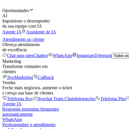
Oportunidades
AI
Impulsione o desempenho
da sua equipe com IA
Agente IA
Assistente de IA
Atendimento ao cliente
Ofereça atendimento
de excelência
Chat para sites
Chatbot
WhatsApp
Instagram
Telegram
Todos os
Marketing
Transforme visitantes em
clientes
JivoMarketing
Callback
Vendas
Feche mais negócios, aumente o ticket
e cresça sua base de clientes
Telefonia Jivo
Jivochat Team Chats
Integrações
Telefonia Plus
Agente IA
Responda perguntas frequentes
automaticamente
WhatsApp
Profissionalize o atendimento