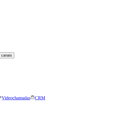
 canais
Videochamadas
CRM