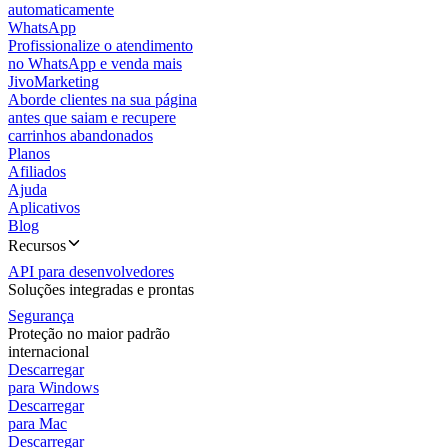
automaticamente
WhatsApp
Profissionalize o atendimento
no WhatsApp e venda mais
JivoMarketing
Aborde clientes na sua página
antes que saiam e recupere
carrinhos abandonados
Planos
Afiliados
Ajuda
Aplicativos
Blog
Recursos
API para desenvolvedores
Soluções integradas e prontas
Segurança
Proteção no maior padrão
internacional
Descarregar
para Windows
Descarregar
para Mac
Descarregar