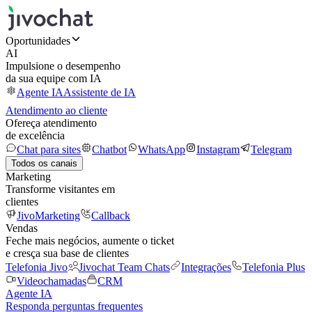
Oportunidades
AI
Impulsione o desempenho
da sua equipe com IA
Agente IA
Assistente de IA
Atendimento ao cliente
Ofereça atendimento
de excelência
Chat para sites
Chatbot
WhatsApp
Instagram
Telegram
Todos os canais
Marketing
Transforme visitantes em
clientes
JivoMarketing
Callback
Vendas
Feche mais negócios, aumente o ticket
e cresça sua base de clientes
Telefonia Jivo
Jivochat Team Chats
Integrações
Telefonia Plus
Videochamadas
CRM
Agente IA
Responda perguntas frequentes