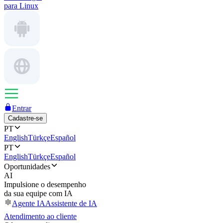
para Linux
Entrar
Cadastre-se
PT
English
Türkçe
Español
PT
English
Türkçe
Español
Oportunidades
AI
Impulsione o desempenho
da sua equipe com IA
Agente IA
Assistente de IA
Atendimento ao cliente