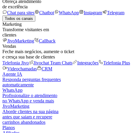
Ofereça atendimento
de excelência
Chat para sites
Chatbot
WhatsApp
Instagram
Telegram
Todos os canais
Marketing
Transforme visitantes em
clientes
JivoMarketing
Callback
Vendas
Feche mais negócios, aumente o ticket
e cresça sua base de clientes
Telefonia Jivo
Jivochat Team Chats
Integrações
Telefonia Plus
Videochamadas
CRM
Agente IA
Responda perguntas frequentes
automaticamente
WhatsApp
Profissionalize o atendimento
no WhatsApp e venda mais
JivoMarketing
Aborde clientes na sua página
antes que saiam e recupere
carrinhos abandonados
Planos
Afiliados