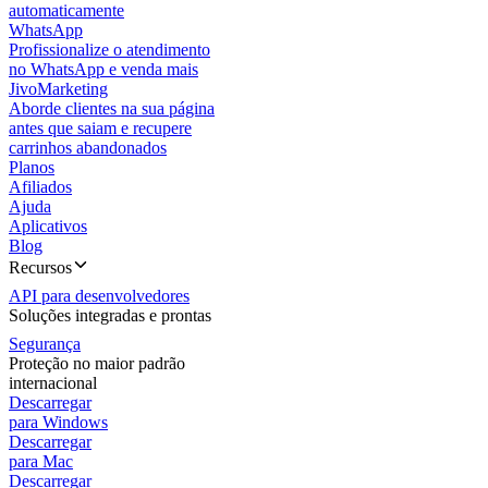
automaticamente
WhatsApp
Profissionalize o atendimento
no WhatsApp e venda mais
JivoMarketing
Aborde clientes na sua página
antes que saiam e recupere
carrinhos abandonados
Planos
Afiliados
Ajuda
Aplicativos
Blog
Recursos
API para desenvolvedores
Soluções integradas e prontas
Segurança
Proteção no maior padrão
internacional
Descarregar
para Windows
Descarregar
para Mac
Descarregar