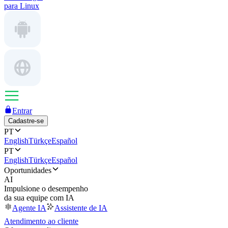
para Linux
Entrar
Cadastre-se
PT
English
Türkçe
Español
PT
English
Türkçe
Español
Oportunidades
AI
Impulsione o desempenho
da sua equipe com IA
Agente IA
Assistente de IA
Atendimento ao cliente