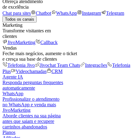
Ofereça atendimento
de excelência
Chat para sites
Chatbot
WhatsApp
Instagram
Telegram
Todos os canais
Marketing
Transforme visitantes em
clientes
JivoMarketing
Callback
Vendas
Feche mais negócios, aumente o ticket
e cresça sua base de clientes
Telefonia Jivo
Jivochat Team Chats
Integrações
Telefonia
Plus
Videochamadas
CRM
Agente IA
Responda perguntas frequentes
automaticamente
WhatsApp
Profissionalize o atendimento
no WhatsApp e venda mais
JivoMarketing
Aborde clientes na sua página
antes que saiam e recupere
carrinhos abandonados
Planos
Afiliados