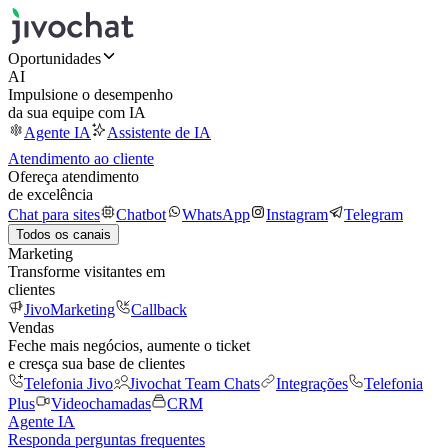
Oportunidades
AI
Impulsione o desempenho
da sua equipe com IA
Agente IA
Assistente de IA
Atendimento ao cliente
Ofereça atendimento
de excelência
Chat para sites
Chatbot
WhatsApp
Instagram
Telegram
Todos os canais
Marketing
Transforme visitantes em
clientes
JivoMarketing
Callback
Vendas
Feche mais negócios, aumente o ticket
e cresça sua base de clientes
Telefonia Jivo
Jivochat Team Chats
Integrações
Telefonia
Plus
Videochamadas
CRM
Agente IA
Responda perguntas frequentes