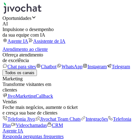
Oportunidades
AI
Impulsione o desempenho
da sua equipe com IA
Agente IA
Assistente de IA
Atendimento ao cliente
Ofereça atendimento
de excelência
Chat para sites
Chatbot
WhatsApp
Instagram
Telegram
Todos os canais
Marketing
Transforme visitantes em
clientes
JivoMarketing
Callback
Vendas
Feche mais negócios, aumente o ticket
e cresça sua base de clientes
Telefonia Jivo
Jivochat Team Chats
Integrações
Telefonia
Plus
Videochamadas
CRM
Agente IA
Responda perguntas frequentes