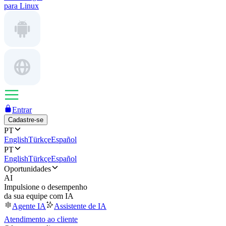
para Linux
Entrar
Cadastre-se
PT
English
Türkçe
Español
PT
English
Türkçe
Español
Oportunidades
AI
Impulsione o desempenho
da sua equipe com IA
Agente IA
Assistente de IA
Atendimento ao cliente