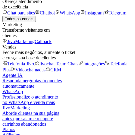
Ofereça atendimento
de excelência
Chat para sites
Chatbot
WhatsApp
Instagram
Telegram
Todos os canais
Marketing
Transforme visitantes em
clientes
JivoMarketing
Callback
Vendas
Feche mais negócios, aumente o ticket
e cresça sua base de clientes
Telefonia Jivo
Jivochat Team Chats
Integrações
Telefonia
Plus
Videochamadas
CRM
Agente IA
Responda perguntas frequentes
automaticamente
WhatsApp
Profissionalize o atendimento
no WhatsApp e venda mais
JivoMarketing
Aborde clientes na sua página
antes que saiam e recupere
carrinhos abandonados
Planos
Afiliados