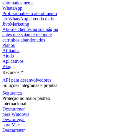
automaticamente
WhatsApp
Profissionalize o atendimento
no WhatsApp e venda mais
JivoMarketing
Aborde clientes na sua página
antes que saiam e recupere
carrinhos abandonados
Planos
Afiliados
Ajuda
Aplicativos
Blog
Recursos
API para desenvolvedores
Soluções integradas e prontas
Segurança
Proteção no maior padrão
internacional
Descarregar
para Windows
Descarregar
para Mac
Descarregar