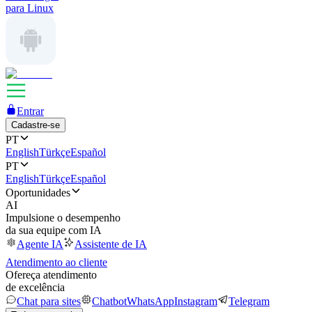
para Linux
Entrar
Cadastre-se
PT
English
Türkçe
Español
PT
English
Türkçe
Español
Oportunidades
AI
Impulsione o desempenho
da sua equipe com IA
Agente IA
Assistente de IA
Atendimento ao cliente
Ofereça atendimento
de excelência
Chat para sites
Chatbot
WhatsApp
Instagram
Telegram