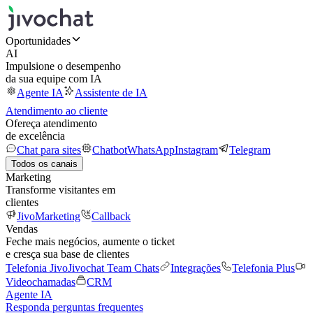
Oportunidades
AI
Impulsione o desempenho
da sua equipe com IA
Agente IA
Assistente de IA
Atendimento ao cliente
Ofereça atendimento
de excelência
Chat para sites
Chatbot
WhatsApp
Instagram
Telegram
Todos os canais
Marketing
Transforme visitantes em
clientes
JivoMarketing
Callback
Vendas
Feche mais negócios, aumente o ticket
e cresça sua base de clientes
Telefonia Jivo
Jivochat Team Chats
Integrações
Telefonia Plus
Videochamadas
CRM
Agente IA
Responda perguntas frequentes