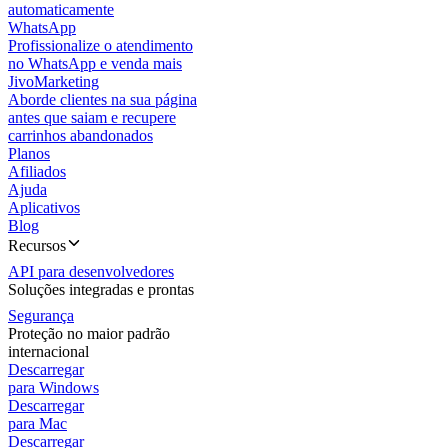
automaticamente
WhatsApp
Profissionalize o atendimento
no WhatsApp e venda mais
JivoMarketing
Aborde clientes na sua página
antes que saiam e recupere
carrinhos abandonados
Planos
Afiliados
Ajuda
Aplicativos
Blog
Recursos
API para desenvolvedores
Soluções integradas e prontas
Segurança
Proteção no maior padrão
internacional
Descarregar
para Windows
Descarregar
para Mac
Descarregar