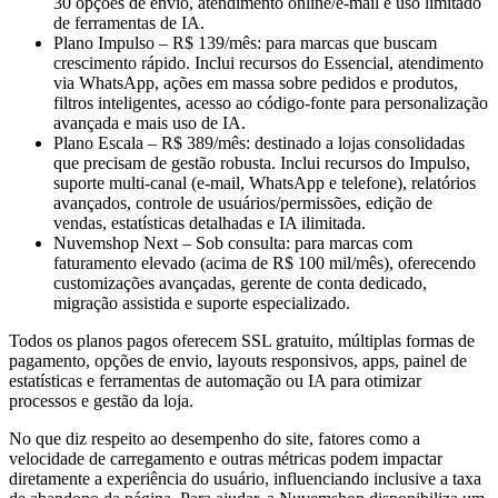
30 opções de envio, atendimento online/e-mail e uso limitado
de ferramentas de IA.
Plano Impulso – R$ 139/mês: para marcas que buscam
crescimento rápido. Inclui recursos do Essencial, atendimento
via WhatsApp, ações em massa sobre pedidos e produtos,
filtros inteligentes, acesso ao código-fonte para personalização
avançada e mais uso de IA.
Plano Escala – R$ 389/mês: destinado a lojas consolidadas
que precisam de gestão robusta. Inclui recursos do Impulso,
suporte multi-canal (e-mail, WhatsApp e telefone), relatórios
avançados, controle de usuários/permissões, edição de
vendas, estatísticas detalhadas e IA ilimitada.
Nuvemshop Next – Sob consulta: para marcas com
faturamento elevado (acima de R$ 100 mil/mês), oferecendo
customizações avançadas, gerente de conta dedicado,
migração assistida e suporte especializado.
Todos os planos pagos oferecem SSL gratuito, múltiplas formas de
pagamento, opções de envio, layouts responsivos, apps, painel de
estatísticas e ferramentas de automação ou IA para otimizar
processos e gestão da loja.
No que diz respeito ao desempenho do site, fatores como a
velocidade de carregamento e outras métricas podem impactar
diretamente a experiência do usuário, influenciando inclusive a taxa