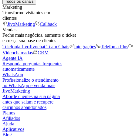
Todos os canais
Marketing
Transforme visitantes em
clientes
JivoMarketing
Callback
Vendas
Feche mais negócios, aumente o ticket
e cresça sua base de clientes
Telefonia Jivo
Jivochat Team Chats
Integrações
Telefonia Plus
Videochamadas
CRM
Agente IA
Responda perguntas frequentes
automaticamente
WhatsApp
Profissionalize o atendimento
no WhatsApp e venda mais
JivoMarketing
Aborde clientes na sua página
antes que saiam e recupere
carrinhos abandonados
Planos
Afiliados
Ajuda
Aplicativos
Blog