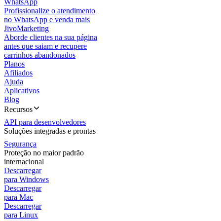
WhatsApp
Profissionalize o atendimento
no WhatsApp e venda mais
JivoMarketing
Aborde clientes na sua página
antes que saiam e recupere
carrinhos abandonados
Planos
Afiliados
Ajuda
Aplicativos
Blog
Recursos
API para desenvolvedores
Soluções integradas e prontas
Segurança
Proteção no maior padrão
internacional
Descarregar
para Windows
Descarregar
para Mac
Descarregar
para Linux