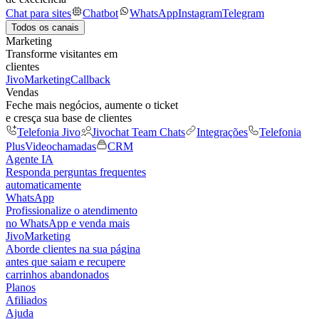
Chat para sites
Chatbot
WhatsApp
Instagram
Telegram
Todos os canais
Marketing
Transforme visitantes em
clientes
JivoMarketing
Callback
Vendas
Feche mais negócios, aumente o ticket
e cresça sua base de clientes
Telefonia Jivo
Jivochat Team Chats
Integrações
Telefonia
Plus
Videochamadas
CRM
Agente IA
Responda perguntas frequentes
automaticamente
WhatsApp
Profissionalize o atendimento
no WhatsApp e venda mais
JivoMarketing
Aborde clientes na sua página
antes que saiam e recupere
carrinhos abandonados
Planos
Afiliados
Ajuda