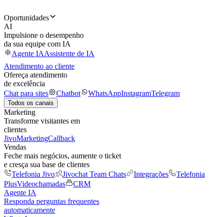
Oportunidades
AI
Impulsione o desempenho
da sua equipe com IA
Agente IA
Assistente de IA
Atendimento ao cliente
Ofereça atendimento
de excelência
Chat para sites
Chatbot
WhatsApp
Instagram
Telegram
Todos os canais
Marketing
Transforme visitantes em
clientes
JivoMarketing
Callback
Vendas
Feche mais negócios, aumente o ticket
e cresça sua base de clientes
Telefonia Jivo
Jivochat Team Chats
Integrações
Telefonia
Plus
Videochamadas
CRM
Agente IA
Responda perguntas frequentes
automaticamente