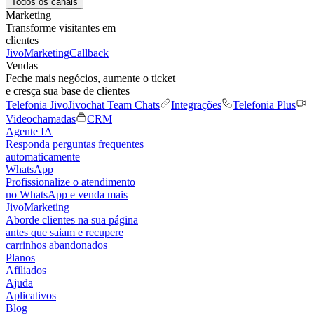
Todos os canais
Marketing
Transforme visitantes em
clientes
JivoMarketing
Callback
Vendas
Feche mais negócios, aumente o ticket
e cresça sua base de clientes
Telefonia Jivo
Jivochat Team Chats
Integrações
Telefonia Plus
Videochamadas
CRM
Agente IA
Responda perguntas frequentes
automaticamente
WhatsApp
Profissionalize o atendimento
no WhatsApp e venda mais
JivoMarketing
Aborde clientes na sua página
antes que saiam e recupere
carrinhos abandonados
Planos
Afiliados
Ajuda
Aplicativos
Blog