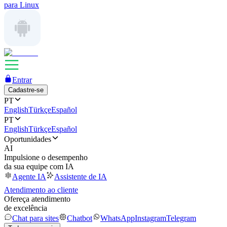
para Linux
Entrar
Cadastre-se
PT
English
Türkçe
Español
PT
English
Türkçe
Español
Oportunidades
AI
Impulsione o desempenho
da sua equipe com IA
Agente IA
Assistente de IA
Atendimento ao cliente
Ofereça atendimento
de excelência
Chat para sites
Chatbot
WhatsApp
Instagram
Telegram