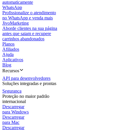
automaticamente
WhatsApp
Profissionalize o atendimento
no WhatsApp e venda mais
JivoMarketing
Aborde clientes na sua página
antes que saiam e recupere
carrinhos abandonados
Planos
Afiliados
Ajuda
Aplicativos
Blog
Recursos
API para desenvolvedores
Soluções integradas e prontas
Segurança
Proteção no maior padrão
internacional
Descarregar
para Windows
Descarregar
para Mac
Descarregar