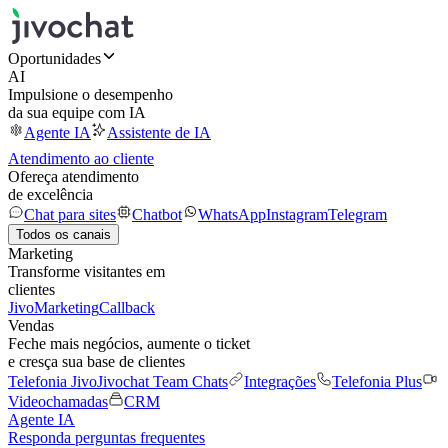
Oportunidades
AI
Impulsione o desempenho
da sua equipe com IA
Agente IA
Assistente de IA
Atendimento ao cliente
Ofereça atendimento
de excelência
Chat para sites
Chatbot
WhatsApp
Instagram
Telegram
Todos os canais
Marketing
Transforme visitantes em
clientes
JivoMarketing
Callback
Vendas
Feche mais negócios, aumente o ticket
e cresça sua base de clientes
Telefonia Jivo
Jivochat Team Chats
Integrações
Telefonia Plus
Videochamadas
CRM
Agente IA
Responda perguntas frequentes