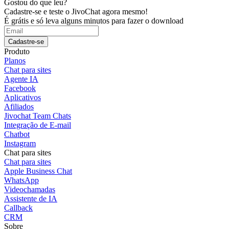
Gostou do que leu?
Cadastre-se e teste o JivoChat agora mesmo!
É grátis e só leva alguns minutos para fazer o download
Cadastre-se
Produto
Planos
Chat para sites
Agente IA
Facebook
Aplicativos
Afiliados
Jivochat Team Chats
Integração de E-mail
Chatbot
Instagram
Chat para sites
Chat para sites
Apple Business Chat
WhatsApp
Videochamadas
Assistente de IA
Callback
CRM
Sobre