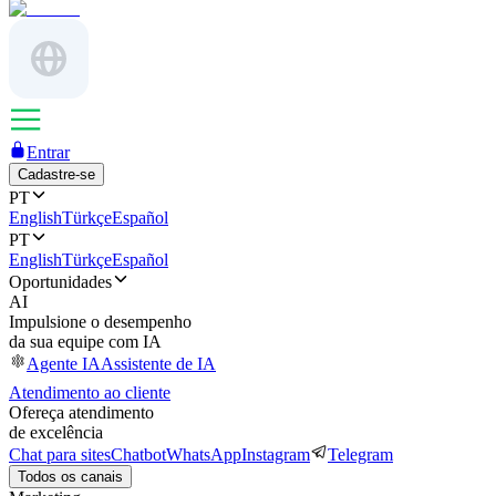
Entrar
Cadastre-se
PT
English
Türkçe
Español
PT
English
Türkçe
Español
Oportunidades
AI
Impulsione o desempenho
da sua equipe com IA
Agente IA
Assistente de IA
Atendimento ao cliente
Ofereça atendimento
de excelência
Chat para sites
Chatbot
WhatsApp
Instagram
Telegram
Todos os canais