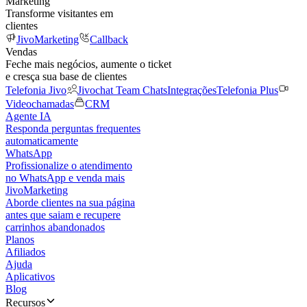
Marketing
Transforme visitantes em
clientes
JivoMarketing
Callback
Vendas
Feche mais negócios, aumente o ticket
e cresça sua base de clientes
Telefonia Jivo
Jivochat Team Chats
Integrações
Telefonia Plus
Videochamadas
CRM
Agente IA
Responda perguntas frequentes
automaticamente
WhatsApp
Profissionalize o atendimento
no WhatsApp e venda mais
JivoMarketing
Aborde clientes na sua página
antes que saiam e recupere
carrinhos abandonados
Planos
Afiliados
Ajuda
Aplicativos
Blog
Recursos