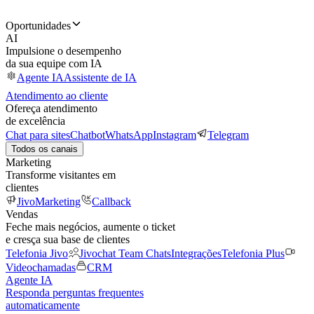
Oportunidades
AI
Impulsione o desempenho
da sua equipe com IA
Agente IA
Assistente de IA
Atendimento ao cliente
Ofereça atendimento
de excelência
Chat para sites
Chatbot
WhatsApp
Instagram
Telegram
Todos os canais
Marketing
Transforme visitantes em
clientes
JivoMarketing
Callback
Vendas
Feche mais negócios, aumente o ticket
e cresça sua base de clientes
Telefonia Jivo
Jivochat Team Chats
Integrações
Telefonia Plus
Videochamadas
CRM
Agente IA
Responda perguntas frequentes
automaticamente