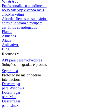
WhatsApp
Profissionalize o atendimento
no WhatsApp e venda mais
JivoMarketing
Aborde clientes na sua página
antes que saiam e recupere
carrinhos abandonados
Planos
Afiliados
Ajuda
Aplicativos
Blog
Recursos
API para desenvolvedores
Soluções integradas e prontas
Segurança
Proteção no maior padrão
internacional
Descarregar
para Windows
Descarregar
para Mac
Descarregar
para Linux