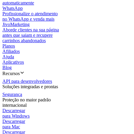
automaticamente
WhatsApp
Profissionalize o atendimento
no WhatsApp e venda mais
JivoMarketing
Aborde clientes na sua página
antes que saiam e recupere
carrinhos abandonados
Planos
Afiliados
Ajuda
Aplicativos
Blog
Recursos
API para desenvolvedores
Soluções integradas e prontas
Segurança
Proteção no maior padrão
internacional
Descarregar
para Windows
Descarregar
para Mac
Descarregar