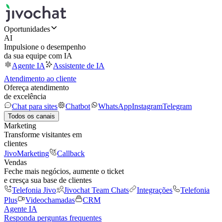
Oportunidades
AI
Impulsione o desempenho
da sua equipe com IA
Agente IA
Assistente de IA
Atendimento ao cliente
Ofereça atendimento
de excelência
Chat para sites
Chatbot
WhatsApp
Instagram
Telegram
Todos os canais
Marketing
Transforme visitantes em
clientes
JivoMarketing
Callback
Vendas
Feche mais negócios, aumente o ticket
e cresça sua base de clientes
Telefonia Jivo
Jivochat Team Chats
Integrações
Telefonia
Plus
Videochamadas
CRM
Agente IA
Responda perguntas frequentes