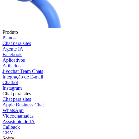
Produto
Planos
Chat para sites
Agente IA
Facebook
Aplicativos
Afiliados
Jivochat Team Chats
Integração de E-mail
Chatbot
Instagram
Chat para sites
Chat para sites
Apple Business Chat
WhatsApp
Videochamadas
Assistente de IA
Callback
CRM
Sobre