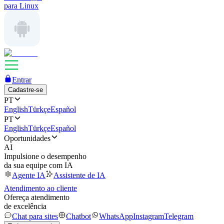
para Linux
Entrar
Cadastre-se
PT
English
Türkçe
Español
PT
English
Türkçe
Español
Oportunidades
AI
Impulsione o desempenho
da sua equipe com IA
Agente IA
Assistente de IA
Atendimento ao cliente
Ofereça atendimento
de excelência
Chat para sites
Chatbot
WhatsApp
Instagram
Telegram