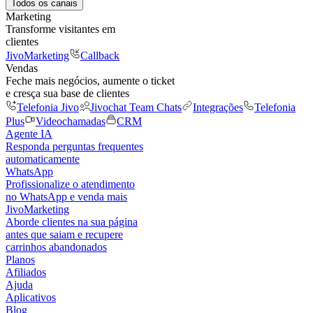
Todos os canais
Marketing
Transforme visitantes em
clientes
JivoMarketing
Callback
Vendas
Feche mais negócios, aumente o ticket
e cresça sua base de clientes
Telefonia Jivo
Jivochat Team Chats
Integrações
Telefonia
Plus
Videochamadas
CRM
Agente IA
Responda perguntas frequentes
automaticamente
WhatsApp
Profissionalize o atendimento
no WhatsApp e venda mais
JivoMarketing
Aborde clientes na sua página
antes que saiam e recupere
carrinhos abandonados
Planos
Afiliados
Ajuda
Aplicativos
Blog