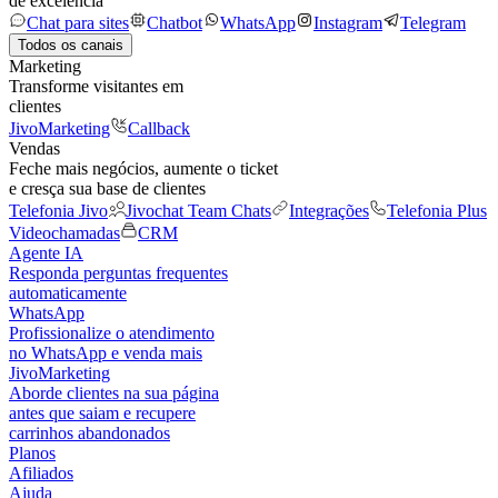
de excelência
Chat para sites
Chatbot
WhatsApp
Instagram
Telegram
Todos os canais
Marketing
Transforme visitantes em
clientes
JivoMarketing
Callback
Vendas
Feche mais negócios, aumente o ticket
e cresça sua base de clientes
Telefonia Jivo
Jivochat Team Chats
Integrações
Telefonia Plus
Videochamadas
CRM
Agente IA
Responda perguntas frequentes
automaticamente
WhatsApp
Profissionalize o atendimento
no WhatsApp e venda mais
JivoMarketing
Aborde clientes na sua página
antes que saiam e recupere
carrinhos abandonados
Planos
Afiliados
Ajuda