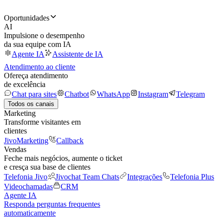
Oportunidades
AI
Impulsione o desempenho
da sua equipe com IA
Agente IA
Assistente de IA
Atendimento ao cliente
Ofereça atendimento
de excelência
Chat para sites
Chatbot
WhatsApp
Instagram
Telegram
Todos os canais
Marketing
Transforme visitantes em
clientes
JivoMarketing
Callback
Vendas
Feche mais negócios, aumente o ticket
e cresça sua base de clientes
Telefonia Jivo
Jivochat Team Chats
Integrações
Telefonia Plus
Videochamadas
CRM
Agente IA
Responda perguntas frequentes
automaticamente