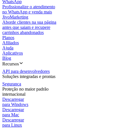
WhatsApp
Profissionalize o atendimento
no WhatsApp e venda mais
JivoMarketing
Aborde clientes na sua página
antes que saiam e recupere
carrinhos abandonados
Planos
Afiliados
Ajuda
Aplicativos
Blog
Recursos
API para desenvolvedores
Soluções integradas e prontas
Segurança
Proteção no maior padrão
internacional
Descarregar
para Windows
Descarregar
para Mac
Descarregar
para Linux