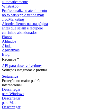
automaticamente
WhatsApp
Profissionalize o atendimento
no WhatsApp e venda mais
JivoMarketing
Aborde clientes na sua página
antes que saiam e recupere
carrinhos abandonados
Planos
Afiliados
Ajuda
Aplicativos
Blog
Recursos
API para desenvolvedores
Soluções integradas e prontas
Segurança
Proteção no maior padrão
internacional
Descarregar
para Windows
Descarregar
para Mac
Descarregar