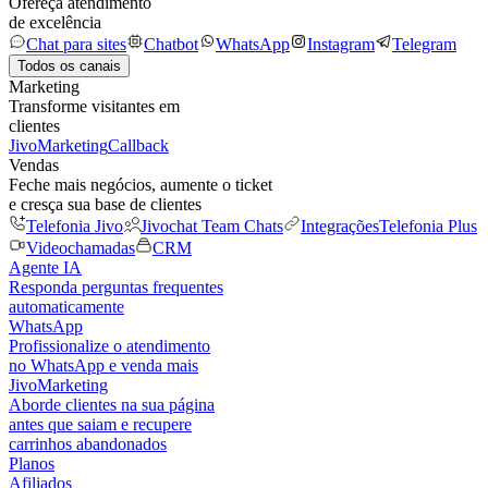
Ofereça atendimento
de excelência
Chat para sites
Chatbot
WhatsApp
Instagram
Telegram
Todos os canais
Marketing
Transforme visitantes em
clientes
JivoMarketing
Callback
Vendas
Feche mais negócios, aumente o ticket
e cresça sua base de clientes
Telefonia Jivo
Jivochat Team Chats
Integrações
Telefonia Plus
Videochamadas
CRM
Agente IA
Responda perguntas frequentes
automaticamente
WhatsApp
Profissionalize o atendimento
no WhatsApp e venda mais
JivoMarketing
Aborde clientes na sua página
antes que saiam e recupere
carrinhos abandonados
Planos
Afiliados