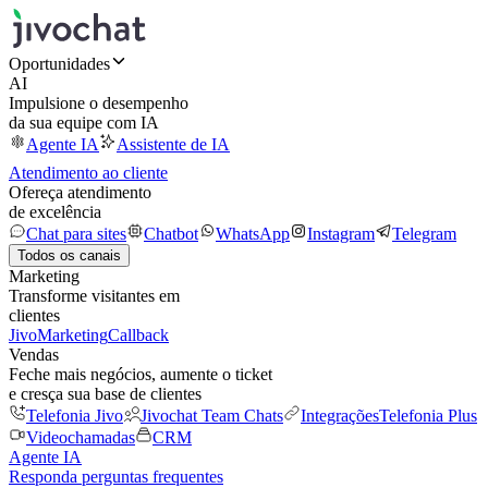
Oportunidades
AI
Impulsione o desempenho
da sua equipe com IA
Agente IA
Assistente de IA
Atendimento ao cliente
Ofereça atendimento
de excelência
Chat para sites
Chatbot
WhatsApp
Instagram
Telegram
Todos os canais
Marketing
Transforme visitantes em
clientes
JivoMarketing
Callback
Vendas
Feche mais negócios, aumente o ticket
e cresça sua base de clientes
Telefonia Jivo
Jivochat Team Chats
Integrações
Telefonia Plus
Videochamadas
CRM
Agente IA
Responda perguntas frequentes