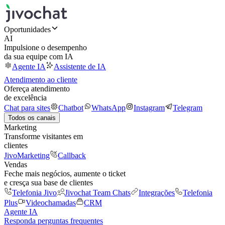
Oportunidades
AI
Impulsione o desempenho
da sua equipe com IA
Agente IA
Assistente de IA
Atendimento ao cliente
Ofereça atendimento
de excelência
Chat para sites
Chatbot
WhatsApp
Instagram
Telegram
Todos os canais
Marketing
Transforme visitantes em
clientes
JivoMarketing
Callback
Vendas
Feche mais negócios, aumente o ticket
e cresça sua base de clientes
Telefonia Jivo
Jivochat Team Chats
Integrações
Telefonia
Plus
Videochamadas
CRM
Agente IA
Responda perguntas frequentes