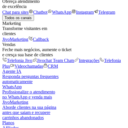
Ofereça atendimento
de excelência
Chat para sites
Chatbot
WhatsApp
Instagram
Telegram
Todos os canais
Marketing
Transforme visitantes em
clientes
JivoMarketing
Callback
Vendas
Feche mais negócios, aumente o ticket
e cresça sua base de clientes
Telefonia Jivo
Jivochat Team Chats
Integrações
Telefonia
Plus
Videochamadas
CRM
Agente IA
Responda perguntas frequentes
automaticamente
WhatsApp
Profissionalize o atendimento
no WhatsApp e venda mais
JivoMarketing
Aborde clientes na sua página
antes que saiam e recupere
carrinhos abandonados
Planos
Afiliados