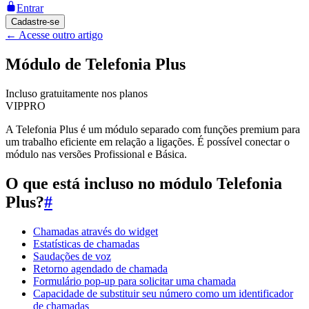
Entrar
Cadastre-se
←
Acesse outro artigo
Módulo de Telefonia Plus
Incluso gratuitamente nos planos
VIP
PRO
A Telefonia Plus é um módulo separado com funções premium para
um trabalho eficiente em relação a ligações. É possível conectar o
módulo nas versões Profissional e Básica.
O que está incluso no módulo Telefonia
Plus?
#
Chamadas através do widget
Estatísticas de chamadas
Saudações de voz
Retorno agendado de chamada
Formulário pop-up para solicitar uma chamada
Capacidade de substituir seu número como um identificador
de chamadas