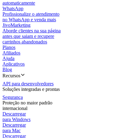
automaticamente
WhatsApp
Profissionalize o atendimento
no WhatsApp e venda mais
JivoMarketing
Aborde clientes na sua página
antes que saiam e recupere
carrinhos abandonados
Planos
Afiliados
Ajuda
Aplicativos
Blog
Recursos
API para desenvolvedores
Soluções integradas e prontas
Segurança
Proteção no maior padrão
internacional
Descarregar
para Windows
Descarregar
para Mac
Descarregar