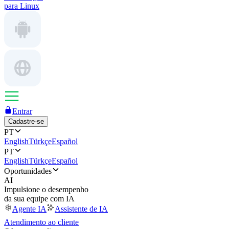
para Linux
Entrar
Cadastre-se
PT
English
Türkçe
Español
PT
English
Türkçe
Español
Oportunidades
AI
Impulsione o desempenho
da sua equipe com IA
Agente IA
Assistente de IA
Atendimento ao cliente