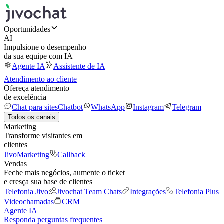
Oportunidades
AI
Impulsione o desempenho
da sua equipe com IA
Agente IA
Assistente de IA
Atendimento ao cliente
Ofereça atendimento
de excelência
Chat para sites
Chatbot
WhatsApp
Instagram
Telegram
Todos os canais
Marketing
Transforme visitantes em
clientes
JivoMarketing
Callback
Vendas
Feche mais negócios, aumente o ticket
e cresça sua base de clientes
Telefonia Jivo
Jivochat Team Chats
Integrações
Telefonia Plus
Videochamadas
CRM
Agente IA
Responda perguntas frequentes