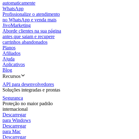
automaticamente
WhatsApp
Profissionalize o atendimento
no WhatsApp e venda mais
JivoMarketing
Aborde clientes na sua página
antes que saiam e recupere
carrinhos abandonados
Planos
Afiliados
Ajuda
Aplicativos
Blog
Recursos
API para desenvolvedores
Soluções integradas e prontas
Segurança
Proteção no maior padrão
internacional
Descarregar
para Windows
Descarregar
para Mac
Descarregar