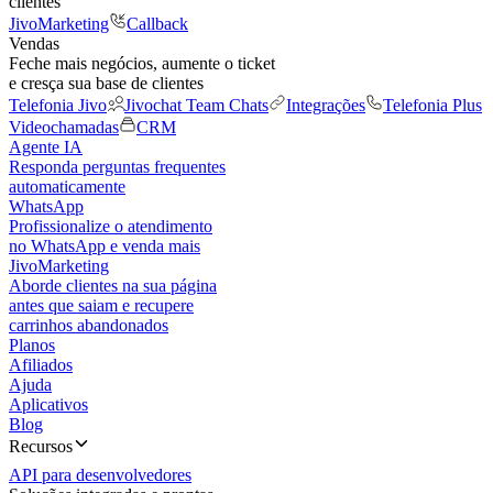
clientes
JivoMarketing
Callback
Vendas
Feche mais negócios, aumente o ticket
e cresça sua base de clientes
Telefonia Jivo
Jivochat Team Chats
Integrações
Telefonia Plus
Videochamadas
CRM
Agente IA
Responda perguntas frequentes
automaticamente
WhatsApp
Profissionalize o atendimento
no WhatsApp e venda mais
JivoMarketing
Aborde clientes na sua página
antes que saiam e recupere
carrinhos abandonados
Planos
Afiliados
Ajuda
Aplicativos
Blog
Recursos
API para desenvolvedores