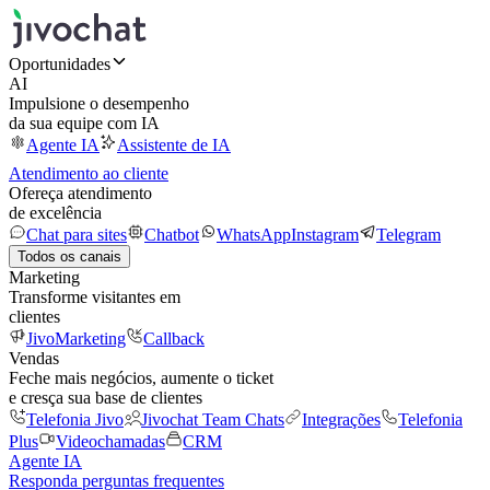
Oportunidades
AI
Impulsione o desempenho
da sua equipe com IA
Agente IA
Assistente de IA
Atendimento ao cliente
Ofereça atendimento
de excelência
Chat para sites
Chatbot
WhatsApp
Instagram
Telegram
Todos os canais
Marketing
Transforme visitantes em
clientes
JivoMarketing
Callback
Vendas
Feche mais negócios, aumente o ticket
e cresça sua base de clientes
Telefonia Jivo
Jivochat Team Chats
Integrações
Telefonia
Plus
Videochamadas
CRM
Agente IA
Responda perguntas frequentes