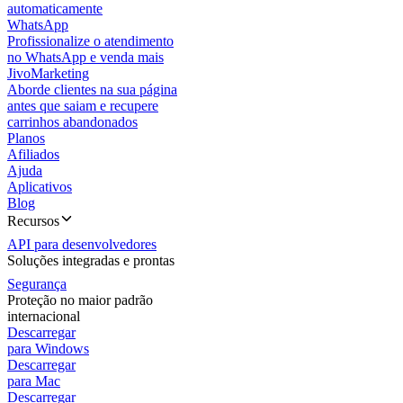
automaticamente
WhatsApp
Profissionalize o atendimento
no WhatsApp e venda mais
JivoMarketing
Aborde clientes na sua página
antes que saiam e recupere
carrinhos abandonados
Planos
Afiliados
Ajuda
Aplicativos
Blog
Recursos
API para desenvolvedores
Soluções integradas e prontas
Segurança
Proteção no maior padrão
internacional
Descarregar
para Windows
Descarregar
para Mac
Descarregar