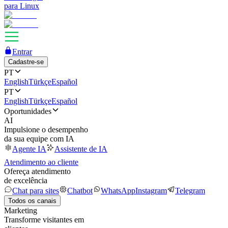
para Linux
Entrar
Cadastre-se
PT
English
Türkçe
Español
PT
English
Türkçe
Español
Oportunidades
AI
Impulsione o desempenho
da sua equipe com IA
Agente IA
Assistente de IA
Atendimento ao cliente
Ofereça atendimento
de excelência
Chat para sites
Chatbot
WhatsApp
Instagram
Telegram
Todos os canais
Marketing
Transforme visitantes em