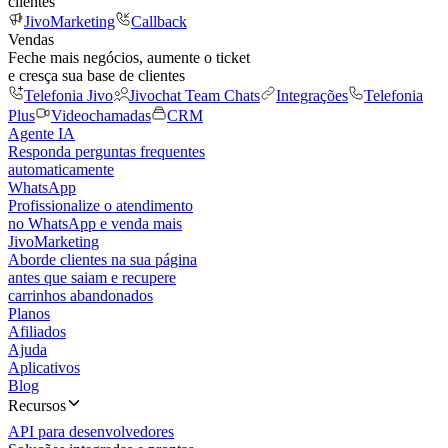
clientes
JivoMarketing
Callback
Vendas
Feche mais negócios, aumente o ticket
e cresça sua base de clientes
Telefonia Jivo
Jivochat Team Chats
Integrações
Telefonia
Plus
Videochamadas
CRM
Agente IA
Responda perguntas frequentes
automaticamente
WhatsApp
Profissionalize o atendimento
no WhatsApp e venda mais
JivoMarketing
Aborde clientes na sua página
antes que saiam e recupere
carrinhos abandonados
Planos
Afiliados
Ajuda
Aplicativos
Blog
Recursos
API para desenvolvedores