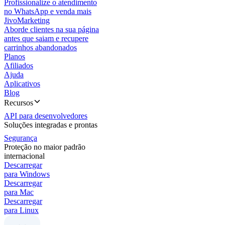
Profissionalize o atendimento
no WhatsApp e venda mais
JivoMarketing
Aborde clientes na sua página
antes que saiam e recupere
carrinhos abandonados
Planos
Afiliados
Ajuda
Aplicativos
Blog
Recursos
API para desenvolvedores
Soluções integradas e prontas
Segurança
Proteção no maior padrão
internacional
Descarregar
para Windows
Descarregar
para Mac
Descarregar
para Linux