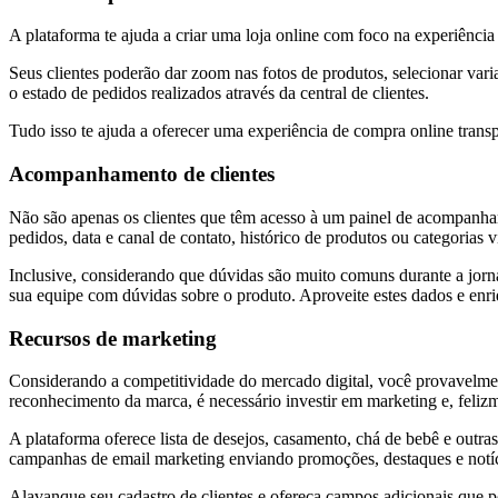
A plataforma te ajuda a criar uma loja online com foco na experiência
Seus clientes poderão dar zoom nas fotos de produtos, selecionar var
o estado de pedidos realizados através da central de clientes.
Tudo isso te ajuda a oferecer uma experiência de compra online transp
Acompanhamento de clientes
Não são apenas os clientes que têm acesso à um painel de acompanha
pedidos, data e canal de contato, histórico de produtos ou categorias v
Inclusive, considerando que dúvidas são muito comuns durante a jorn
sua equipe com dúvidas sobre o produto. Aproveite estes dados e enri
Recursos de marketing
Considerando a competitividade do mercado digital, você provavelment
reconhecimento da marca, é necessário investir em marketing e, feliz
A plataforma oferece lista de desejos, casamento, chá de bebê e outra
campanhas de email marketing enviando promoções, destaques e notíci
Alavanque seu cadastro de clientes e ofereça campos adicionais que 