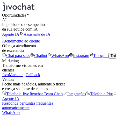
Oportunidades
AI
Impulsione o desempenho
da sua equipe com IA
Agente IA
Assistente de IA
Atendimento ao cliente
Ofereça atendimento
de excelência
Chat para sites
Chatbot
WhatsApp
Instagram
Telegram
Tod
Marketing
Transforme visitantes em
clientes
JivoMarketing
Callback
Vendas
Feche mais negócios, aumente o ticket
e cresça sua base de clientes
Telefonia Jivo
Jivochat Team Chats
Integrações
Telefonia Plus
Agente IA
Responda perguntas frequentes
automaticamente
WhatsApp