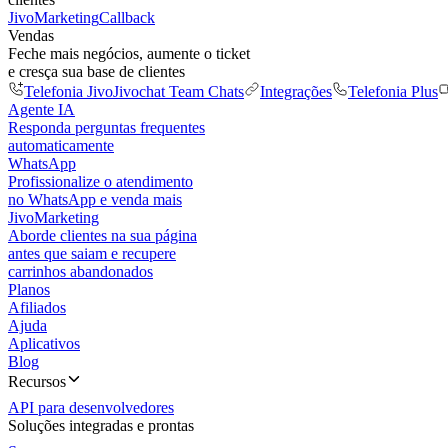
JivoMarketing
Callback
Vendas
Feche mais negócios, aumente o ticket
e cresça sua base de clientes
Telefonia Jivo
Jivochat Team Chats
Integrações
Telefonia Plus
Agente IA
Responda perguntas frequentes
automaticamente
WhatsApp
Profissionalize o atendimento
no WhatsApp e venda mais
JivoMarketing
Aborde clientes na sua página
antes que saiam e recupere
carrinhos abandonados
Planos
Afiliados
Ajuda
Aplicativos
Blog
Recursos
API para desenvolvedores
Soluções integradas e prontas