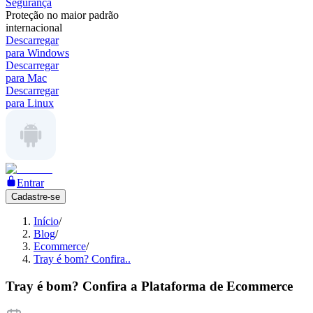
Segurança
Proteção no maior padrão
internacional
Descarregar
para Windows
Descarregar
para Mac
Descarregar
para Linux
Entrar
Cadastre-se
Início
/
Blog
/
Ecommerce
/
Tray é bom? Confira..
Tray é bom? Confira a Plataforma de Ecommerce