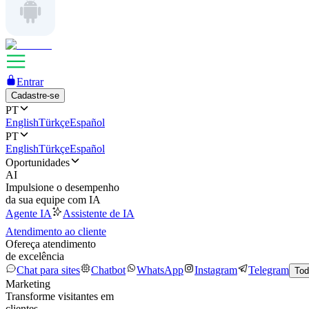
Entrar
Cadastre-se
PT
English
Türkçe
Español
PT
English
Türkçe
Español
Oportunidades
AI
Impulsione o desempenho
da sua equipe com IA
Agente IA
Assistente de IA
Atendimento ao cliente
Ofereça atendimento
de excelência
Chat para sites
Chatbot
WhatsApp
Instagram
Telegram
Tod
Marketing
Transforme visitantes em
clientes