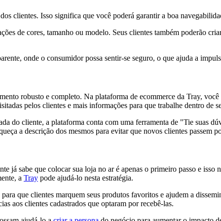
 dos clientes. Isso significa que você poderá garantir a boa navegabil
iações de cores, tamanho ou modelo. Seus clientes também poderão criar
arente, onde o consumidor possa sentir-se seguro, o que ajuda a impulsi
mento robusto e completo. Na plataforma de ecommerce da Tray, você t
isitadas pelos clientes e mais informações para que trabalhe dentro de s
ada do cliente, a plataforma conta com uma ferramenta de "Tie suas d
queça a descrição dos mesmos para evitar que novos clientes passem por
e já sabe que colocar sua loja no ar é apenas o primeiro passo e isso 
mente, a
Tray
pode ajudá-lo nesta estratégia.
s para que clientes marquem seus produtos favoritos e ajudem a dissemin
as aos clientes cadastrados que optaram por recebê-las.
possam ajudá-lo a
criar a persona
do negócio para aumentar o impacto d