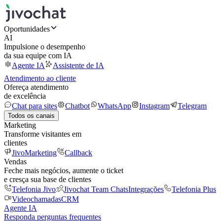
Oportunidades
AI
Impulsione o desempenho
da sua equipe com IA
Agente IA
Assistente de IA
Atendimento ao cliente
Ofereça atendimento
de excelência
Chat para sites
Chatbot
WhatsApp
Instagram
Telegram
Todos os canais
Marketing
Transforme visitantes em
clientes
JivoMarketing
Callback
Vendas
Feche mais negócios, aumente o ticket
e cresça sua base de clientes
Telefonia Jivo
Jivochat Team Chats
Integrações
Telefonia Plus
Videochamadas
CRM
Agente IA
Responda perguntas frequentes