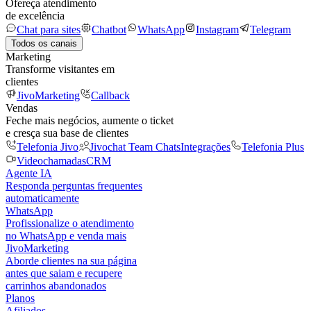
Ofereça atendimento
de excelência
Chat para sites
Chatbot
WhatsApp
Instagram
Telegram
Todos os canais
Marketing
Transforme visitantes em
clientes
JivoMarketing
Callback
Vendas
Feche mais negócios, aumente o ticket
e cresça sua base de clientes
Telefonia Jivo
Jivochat Team Chats
Integrações
Telefonia Plus
Videochamadas
CRM
Agente IA
Responda perguntas frequentes
automaticamente
WhatsApp
Profissionalize o atendimento
no WhatsApp e venda mais
JivoMarketing
Aborde clientes na sua página
antes que saiam e recupere
carrinhos abandonados
Planos
Afiliados