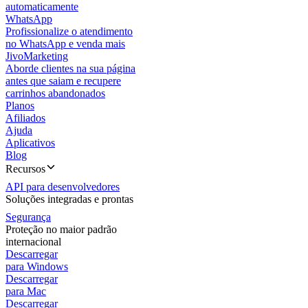
automaticamente
WhatsApp
Profissionalize o atendimento
no WhatsApp e venda mais
JivoMarketing
Aborde clientes na sua página
antes que saiam e recupere
carrinhos abandonados
Planos
Afiliados
Ajuda
Aplicativos
Blog
Recursos
API para desenvolvedores
Soluções integradas e prontas
Segurança
Proteção no maior padrão
internacional
Descarregar
para Windows
Descarregar
para Mac
Descarregar