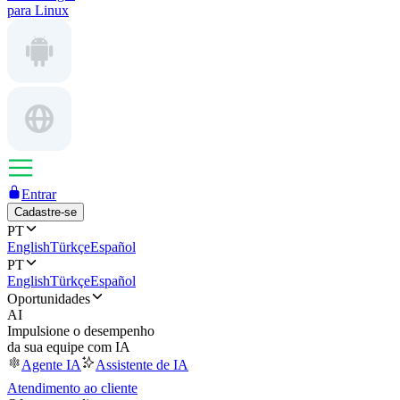
para Linux
Entrar
Cadastre-se
PT
English
Türkçe
Español
PT
English
Türkçe
Español
Oportunidades
AI
Impulsione o desempenho
da sua equipe com IA
Agente IA
Assistente de IA
Atendimento ao cliente