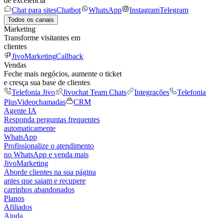
de excelência
Chat para sites
Chatbot
WhatsApp
Instagram
Telegram
Todos os canais
Marketing
Transforme visitantes em
clientes
JivoMarketing
Callback
Vendas
Feche mais negócios, aumente o ticket
e cresça sua base de clientes
Telefonia Jivo
Jivochat Team Chats
Integrações
Telefonia
Plus
Videochamadas
CRM
Agente IA
Responda perguntas frequentes
automaticamente
WhatsApp
Profissionalize o atendimento
no WhatsApp e venda mais
JivoMarketing
Aborde clientes na sua página
antes que saiam e recupere
carrinhos abandonados
Planos
Afiliados
Ajuda