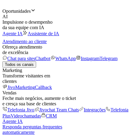
Oportunidades
AI
Impulsione o desempenho
da sua equipe com IA
Agente IA
Assistente de IA
Atendimento ao cliente
Ofereça atendimento
de excelência
Chat para sites
Chatbot
WhatsApp
Instagram
Telegram
Todos os canais
Marketing
Transforme visitantes em
clientes
JivoMarketing
Callback
Vendas
Feche mais negócios, aumente o ticket
e cresça sua base de clientes
Telefonia Jivo
Jivochat Team Chats
Integrações
Telefonia
Plus
Videochamadas
CRM
Agente IA
Responda perguntas frequentes
automaticamente