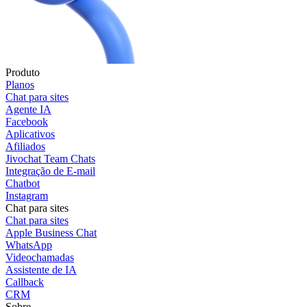
Produto
Planos
Chat para sites
Agente IA
Facebook
Aplicativos
Afiliados
Jivochat Team Chats
Integração de E-mail
Chatbot
Instagram
Chat para sites
Chat para sites
Apple Business Chat
WhatsApp
Videochamadas
Assistente de IA
Callback
CRM
Sobre