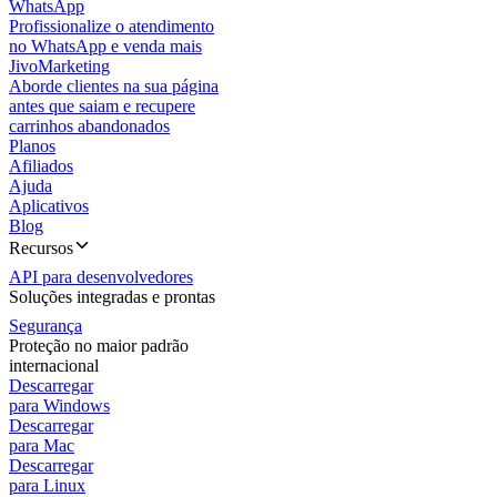
WhatsApp
Profissionalize o atendimento
no WhatsApp e venda mais
JivoMarketing
Aborde clientes na sua página
antes que saiam e recupere
carrinhos abandonados
Planos
Afiliados
Ajuda
Aplicativos
Blog
Recursos
API para desenvolvedores
Soluções integradas e prontas
Segurança
Proteção no maior padrão
internacional
Descarregar
para Windows
Descarregar
para Mac
Descarregar
para Linux