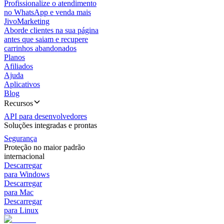
Profissionalize o atendimento
no WhatsApp e venda mais
JivoMarketing
Aborde clientes na sua página
antes que saiam e recupere
carrinhos abandonados
Planos
Afiliados
Ajuda
Aplicativos
Blog
Recursos
API para desenvolvedores
Soluções integradas e prontas
Segurança
Proteção no maior padrão
internacional
Descarregar
para Windows
Descarregar
para Mac
Descarregar
para Linux