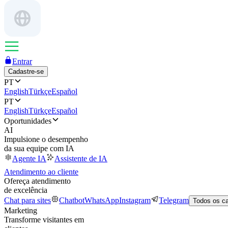
Entrar
Cadastre-se
PT
English
Türkçe
Español
PT
English
Türkçe
Español
Oportunidades
AI
Impulsione o desempenho
da sua equipe com IA
Agente IA
Assistente de IA
Atendimento ao cliente
Ofereça atendimento
de excelência
Chat para sites
Chatbot
WhatsApp
Instagram
Telegram
Todos os c
Marketing
Transforme visitantes em