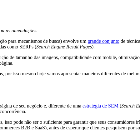
s ou recomendações.
zação para mecanismos de busca) envolve um
grande conjunto
de técnica
cidas como SERPs (
Search Engine Result Pages
).
dução de tamanho das imagens, compatibilidade com mobile, otimização 
página.
s, por isso mesmo hoje vamos apresentar maneiras diferentes de melho
 página de seu negócio e, diferente de uma
estratégia de SEM
(
Search E
concorrência.
s, isso pode não ser o suficiente para garantir que seus consumidores
ecommerces B2B e SaaS), antes de esperar que clientes pesquisem por s