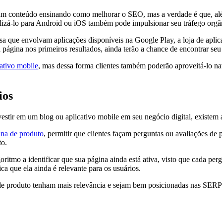
um conteúdo ensinando como melhorar o SEO, mas a verdade é que, alé
bilizá-lo para Android ou iOS também pode impulsionar seu tráfego orgâ
a que envolvam aplicações disponíveis na Google Play, a loja de aplica
gina nos primeiros resultados, ainda terão a chance de encontrar seu
ativo mobile
, mas dessa forma clientes também poderão aproveitá-lo na
ios
nvestir em um blog ou aplicativo mobile em seu negócio digital, existem
ina de produto
, permitir que clientes façam perguntas ou avaliações de
to.
goritmo a identificar que sua página ainda está ativa, visto que cada p
a que ela ainda é relevante para os usuários.
 de produto tenham mais relevância e sejam bem posicionadas nas SER