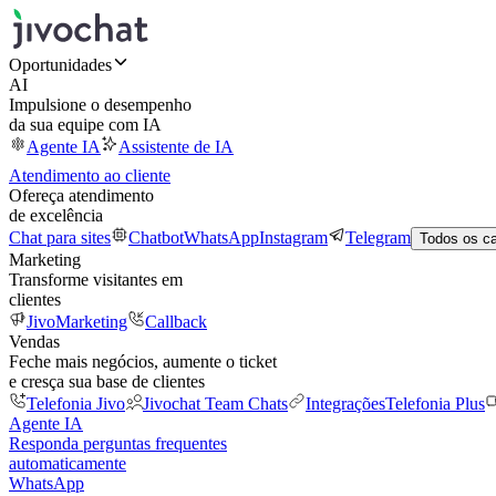
Oportunidades
AI
Impulsione o desempenho
da sua equipe com IA
Agente IA
Assistente de IA
Atendimento ao cliente
Ofereça atendimento
de excelência
Chat para sites
Chatbot
WhatsApp
Instagram
Telegram
Todos os c
Marketing
Transforme visitantes em
clientes
JivoMarketing
Callback
Vendas
Feche mais negócios, aumente o ticket
e cresça sua base de clientes
Telefonia Jivo
Jivochat Team Chats
Integrações
Telefonia Plus
Agente IA
Responda perguntas frequentes
automaticamente
WhatsApp