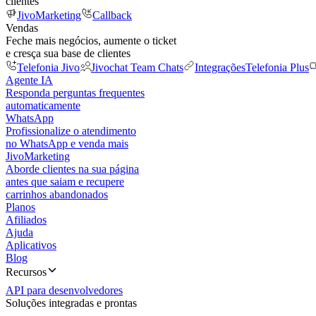
clientes
JivoMarketing
Callback
Vendas
Feche mais negócios, aumente o ticket
e cresça sua base de clientes
Telefonia Jivo
Jivochat Team Chats
Integrações
Telefonia Plus
Agente IA
Responda perguntas frequentes
automaticamente
WhatsApp
Profissionalize o atendimento
no WhatsApp e venda mais
JivoMarketing
Aborde clientes na sua página
antes que saiam e recupere
carrinhos abandonados
Planos
Afiliados
Ajuda
Aplicativos
Blog
Recursos
API para desenvolvedores
Soluções integradas e prontas