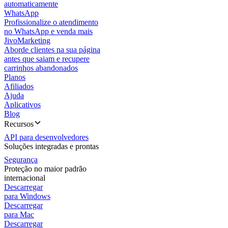
automaticamente
WhatsApp
Profissionalize o atendimento
no WhatsApp e venda mais
JivoMarketing
Aborde clientes na sua página
antes que saiam e recupere
carrinhos abandonados
Planos
Afiliados
Ajuda
Aplicativos
Blog
Recursos
API para desenvolvedores
Soluções integradas e prontas
Segurança
Proteção no maior padrão
internacional
Descarregar
para Windows
Descarregar
para Mac
Descarregar