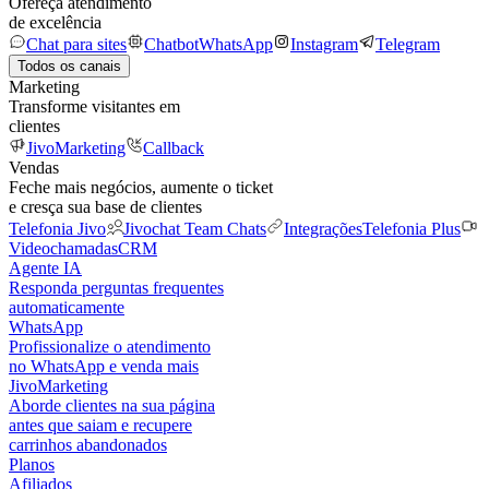
Ofereça atendimento
de excelência
Chat para sites
Chatbot
WhatsApp
Instagram
Telegram
Todos os canais
Marketing
Transforme visitantes em
clientes
JivoMarketing
Callback
Vendas
Feche mais negócios, aumente o ticket
e cresça sua base de clientes
Telefonia Jivo
Jivochat Team Chats
Integrações
Telefonia Plus
Videochamadas
CRM
Agente IA
Responda perguntas frequentes
automaticamente
WhatsApp
Profissionalize o atendimento
no WhatsApp e venda mais
JivoMarketing
Aborde clientes na sua página
antes que saiam e recupere
carrinhos abandonados
Planos
Afiliados