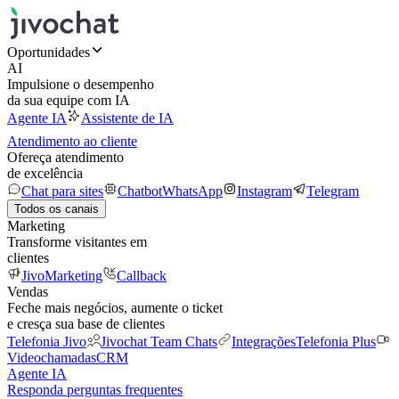
Oportunidades
AI
Impulsione o desempenho
da sua equipe com IA
Agente IA
Assistente de IA
Atendimento ao cliente
Ofereça atendimento
de excelência
Chat para sites
Chatbot
WhatsApp
Instagram
Telegram
Todos os canais
Marketing
Transforme visitantes em
clientes
JivoMarketing
Callback
Vendas
Feche mais negócios, aumente o ticket
e cresça sua base de clientes
Telefonia Jivo
Jivochat Team Chats
Integrações
Telefonia Plus
Videochamadas
CRM
Agente IA
Responda perguntas frequentes