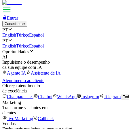
Entrar
Cadastre-se
PT
English
Türkçe
Español
PT
English
Türkçe
Español
Oportunidades
AI
Impulsione o desempenho
da sua equipe com IA
Agente IA
Assistente de IA
Atendimento ao cliente
Ofereça atendimento
de excelência
Chat para sites
Chatbot
WhatsApp
Instagram
Telegram
Tod
Marketing
Transforme visitantes em
clientes
JivoMarketing
Callback
Vendas
Feche mais negócios, aumente o ticket