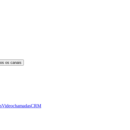
os os canais
s
Videochamadas
CRM