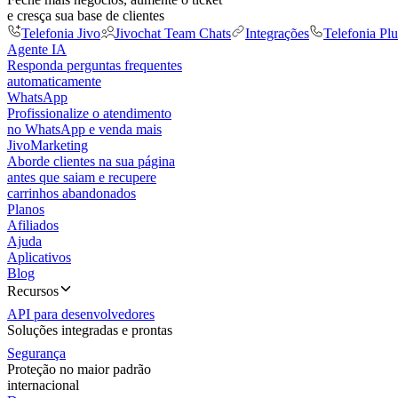
e cresça sua base de clientes
Telefonia Jivo
Jivochat Team Chats
Integrações
Telefonia Plu
Agente IA
Responda perguntas frequentes
automaticamente
WhatsApp
Profissionalize o atendimento
no WhatsApp e venda mais
JivoMarketing
Aborde clientes na sua página
antes que saiam e recupere
carrinhos abandonados
Planos
Afiliados
Ajuda
Aplicativos
Blog
Recursos
API para desenvolvedores
Soluções integradas e prontas
Segurança
Proteção no maior padrão
internacional