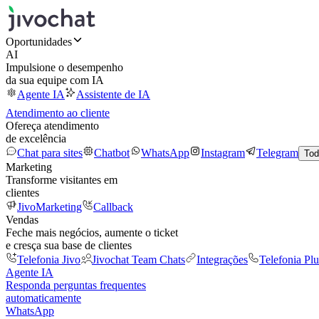
Oportunidades
AI
Impulsione o desempenho
da sua equipe com IA
Agente IA
Assistente de IA
Atendimento ao cliente
Ofereça atendimento
de excelência
Chat para sites
Chatbot
WhatsApp
Instagram
Telegram
Tod
Marketing
Transforme visitantes em
clientes
JivoMarketing
Callback
Vendas
Feche mais negócios, aumente o ticket
e cresça sua base de clientes
Telefonia Jivo
Jivochat Team Chats
Integrações
Telefonia Plu
Agente IA
Responda perguntas frequentes
automaticamente
WhatsApp