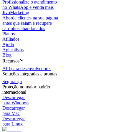
Profissionalize o atendimento
no WhatsApp e venda mais
JivoMarketing
Aborde clientes na sua página
antes que saiam e recupere
carrinhos abandonados
Planos
Afiliados
Ajuda
Aplicativos
Blog
Recursos
API para desenvolvedores
Soluções integradas e prontas
Segurança
Proteção no maior padrão
internacional
Descarregar
para Windows
Descarregar
para Mac
Descarregar
para Linux