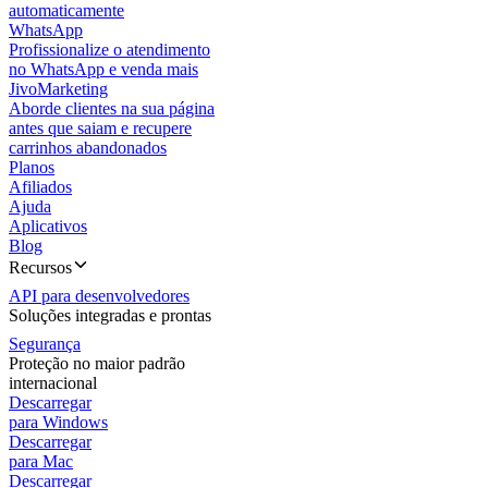
automaticamente
WhatsApp
Profissionalize o atendimento
no WhatsApp e venda mais
JivoMarketing
Aborde clientes na sua página
antes que saiam e recupere
carrinhos abandonados
Planos
Afiliados
Ajuda
Aplicativos
Blog
Recursos
API para desenvolvedores
Soluções integradas e prontas
Segurança
Proteção no maior padrão
internacional
Descarregar
para Windows
Descarregar
para Mac
Descarregar