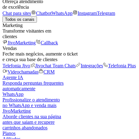
Ofereça atendimento
de excelência
Chat para sites
Chatbot
WhatsApp
Instagram
Telegram
Todos os canais
Marketing
Transforme visitantes em
clientes
JivoMarketing
Callback
Vendas
Feche mais negócios, aumente o ticket
e cresça sua base de clientes
Telefonia Jivo
Jivochat Team Chats
Integrações
Telefonia Plus
Videochamadas
CRM
Agente IA
Responda perguntas frequentes
automaticamente
WhatsApp
Profissionalize o atendimento
no WhatsApp e venda mais
JivoMarketing
Aborde clientes na sua página
antes que saiam e recupere
carrinhos abandonados
Planos
Afiliados