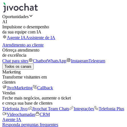
Oportunidades
AI
Impulsione o desempenho
da sua equipe com IA
Agente IA
Assistente de IA
Atendimento ao cliente
Ofereça atendimento
de excelência
Chat para sites
Chatbot
WhatsApp
Instagram
Telegram
Todos os canais
Marketing
Transforme visitantes em
clientes
JivoMarketing
Callback
Vendas
Feche mais negócios, aumente o ticket
e cresça sua base de clientes
Telefonia Jivo
Jivochat Team Chats
Integrações
Telefonia Plus
Videochamadas
CRM
Agente IA
Responda perguntas frequentes