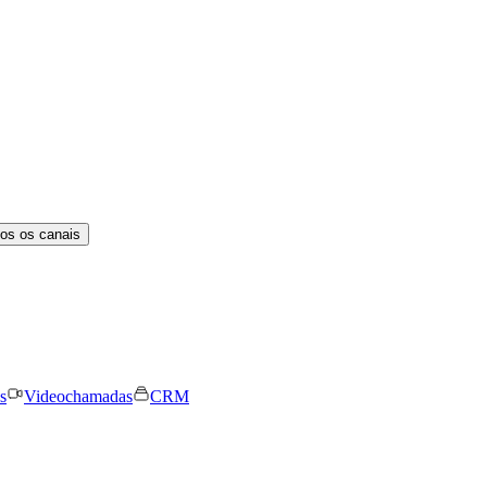
os os canais
s
Videochamadas
CRM