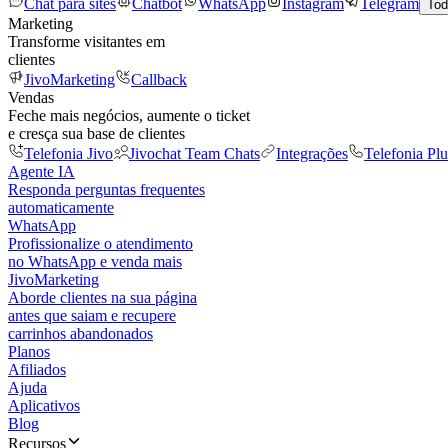
Chat para sites
Chatbot
WhatsApp
Instagram
Telegram
Tod
Marketing
Transforme visitantes em
clientes
JivoMarketing
Callback
Vendas
Feche mais negócios, aumente o ticket
e cresça sua base de clientes
Telefonia Jivo
Jivochat Team Chats
Integrações
Telefonia Plu
Agente IA
Responda perguntas frequentes
automaticamente
WhatsApp
Profissionalize o atendimento
no WhatsApp e venda mais
JivoMarketing
Aborde clientes na sua página
antes que saiam e recupere
carrinhos abandonados
Planos
Afiliados
Ajuda
Aplicativos
Blog
Recursos