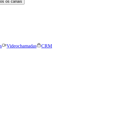
os os canais
s
Videochamadas
CRM