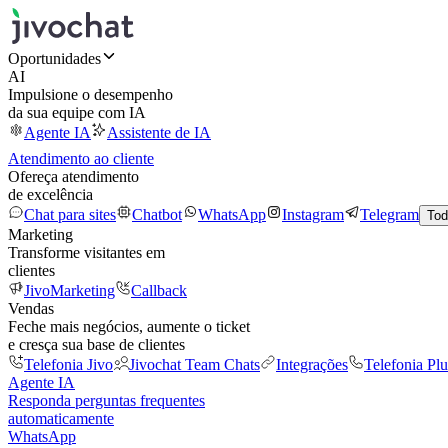
Oportunidades
AI
Impulsione o desempenho
da sua equipe com IA
Agente IA
Assistente de IA
Atendimento ao cliente
Ofereça atendimento
de excelência
Chat para sites
Chatbot
WhatsApp
Instagram
Telegram
Tod
Marketing
Transforme visitantes em
clientes
JivoMarketing
Callback
Vendas
Feche mais negócios, aumente o ticket
e cresça sua base de clientes
Telefonia Jivo
Jivochat Team Chats
Integrações
Telefonia Plu
Agente IA
Responda perguntas frequentes
automaticamente
WhatsApp