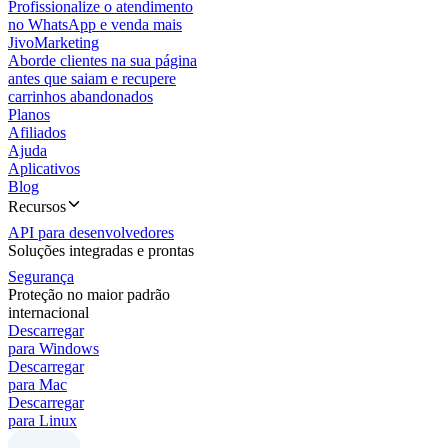
Profissionalize o atendimento
no WhatsApp e venda mais
JivoMarketing
Aborde clientes na sua página
antes que saiam e recupere
carrinhos abandonados
Planos
Afiliados
Ajuda
Aplicativos
Blog
Recursos
API para desenvolvedores
Soluções integradas e prontas
Segurança
Proteção no maior padrão
internacional
Descarregar
para Windows
Descarregar
para Mac
Descarregar
para Linux