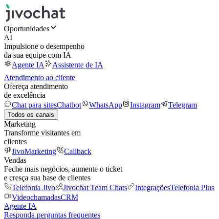
Oportunidades
AI
Impulsione o desempenho
da sua equipe com IA
Agente IA
Assistente de IA
Atendimento ao cliente
Ofereça atendimento
de excelência
Chat para sites
Chatbot
WhatsApp
Instagram
Telegram
Todos os canais
Marketing
Transforme visitantes em
clientes
JivoMarketing
Callback
Vendas
Feche mais negócios, aumente o ticket
e cresça sua base de clientes
Telefonia Jivo
Jivochat Team Chats
Integrações
Telefonia Plus
Videochamadas
CRM
Agente IA
Responda perguntas frequentes