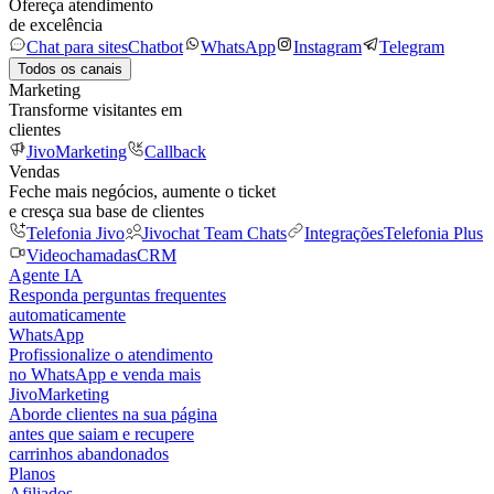
Ofereça atendimento
de excelência
Chat para sites
Chatbot
WhatsApp
Instagram
Telegram
Todos os canais
Marketing
Transforme visitantes em
clientes
JivoMarketing
Callback
Vendas
Feche mais negócios, aumente o ticket
e cresça sua base de clientes
Telefonia Jivo
Jivochat Team Chats
Integrações
Telefonia Plus
Videochamadas
CRM
Agente IA
Responda perguntas frequentes
automaticamente
WhatsApp
Profissionalize o atendimento
no WhatsApp e venda mais
JivoMarketing
Aborde clientes na sua página
antes que saiam e recupere
carrinhos abandonados
Planos
Afiliados