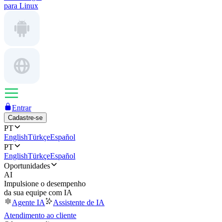
para Linux
Entrar
Cadastre-se
PT
English
Türkçe
Español
PT
English
Türkçe
Español
Oportunidades
AI
Impulsione o desempenho
da sua equipe com IA
Agente IA
Assistente de IA
Atendimento ao cliente