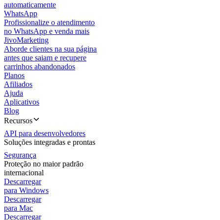
automaticamente
WhatsApp
Profissionalize o atendimento
no WhatsApp e venda mais
JivoMarketing
Aborde clientes na sua página
antes que saiam e recupere
carrinhos abandonados
Planos
Afiliados
Ajuda
Aplicativos
Blog
Recursos
API para desenvolvedores
Soluções integradas e prontas
Segurança
Proteção no maior padrão
internacional
Descarregar
para Windows
Descarregar
para Mac
Descarregar