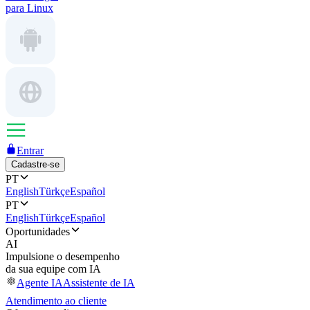
para Linux
Entrar
Cadastre-se
PT
English
Türkçe
Español
PT
English
Türkçe
Español
Oportunidades
AI
Impulsione o desempenho
da sua equipe com IA
Agente IA
Assistente de IA
Atendimento ao cliente