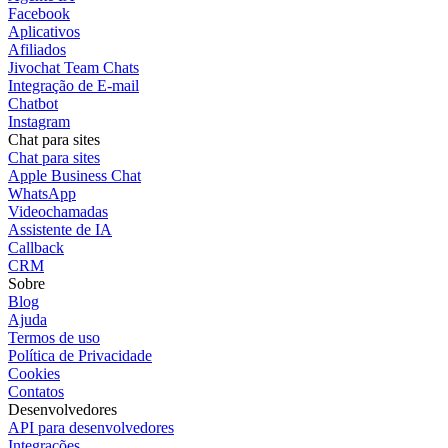
Facebook
Aplicativos
Afiliados
Jivochat Team Chats
Integração de E-mail
Chatbot
Instagram
Chat para sites
Chat para sites
Apple Business Chat
WhatsApp
Videochamadas
Assistente de IA
Callback
CRM
Sobre
Blog
Ajuda
Termos de uso
Política de Privacidade
Cookies
Contatos
Desenvolvedores
API para desenvolvedores
Integrações