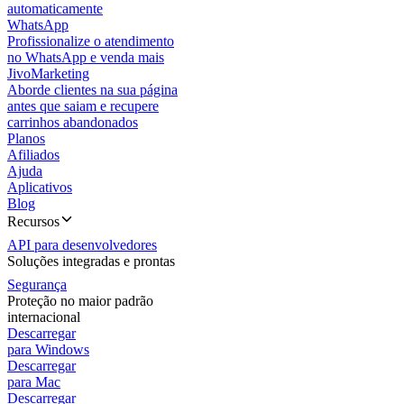
automaticamente
WhatsApp
Profissionalize o atendimento
no WhatsApp e venda mais
JivoMarketing
Aborde clientes na sua página
antes que saiam e recupere
carrinhos abandonados
Planos
Afiliados
Ajuda
Aplicativos
Blog
Recursos
API para desenvolvedores
Soluções integradas e prontas
Segurança
Proteção no maior padrão
internacional
Descarregar
para Windows
Descarregar
para Mac
Descarregar