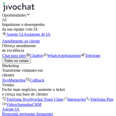
Oportunidades
AI
Impulsione o desempenho
da sua equipe com IA
Agente IA
Assistente de IA
Atendimento ao cliente
Ofereça atendimento
de excelência
Chat para sites
Chatbot
WhatsApp
Instagram
Telegram
Todos os canais
Marketing
Transforme visitantes em
clientes
JivoMarketing
Callback
Vendas
Feche mais negócios, aumente o ticket
e cresça sua base de clientes
Telefonia Jivo
Jivochat Team Chats
Integrações
Telefonia Plus
Videochamadas
CRM
Agente IA
Responda perguntas frequentes