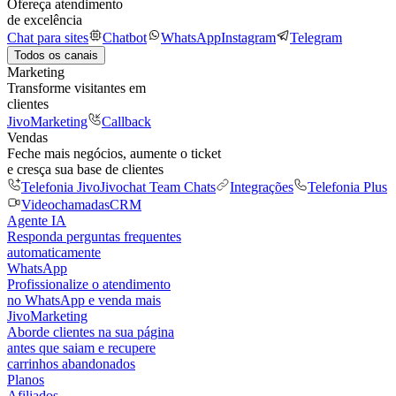
Ofereça atendimento
de excelência
Chat para sites
Chatbot
WhatsApp
Instagram
Telegram
Todos os canais
Marketing
Transforme visitantes em
clientes
JivoMarketing
Callback
Vendas
Feche mais negócios, aumente o ticket
e cresça sua base de clientes
Telefonia Jivo
Jivochat Team Chats
Integrações
Telefonia Plus
Videochamadas
CRM
Agente IA
Responda perguntas frequentes
automaticamente
WhatsApp
Profissionalize o atendimento
no WhatsApp e venda mais
JivoMarketing
Aborde clientes na sua página
antes que saiam e recupere
carrinhos abandonados
Planos
Afiliados