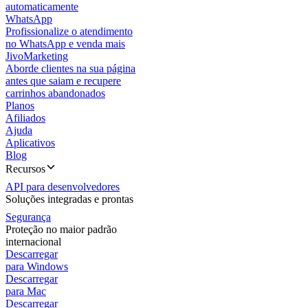
automaticamente
WhatsApp
Profissionalize o atendimento
no WhatsApp e venda mais
JivoMarketing
Aborde clientes na sua página
antes que saiam e recupere
carrinhos abandonados
Planos
Afiliados
Ajuda
Aplicativos
Blog
Recursos
API para desenvolvedores
Soluções integradas e prontas
Segurança
Proteção no maior padrão
internacional
Descarregar
para Windows
Descarregar
para Mac
Descarregar