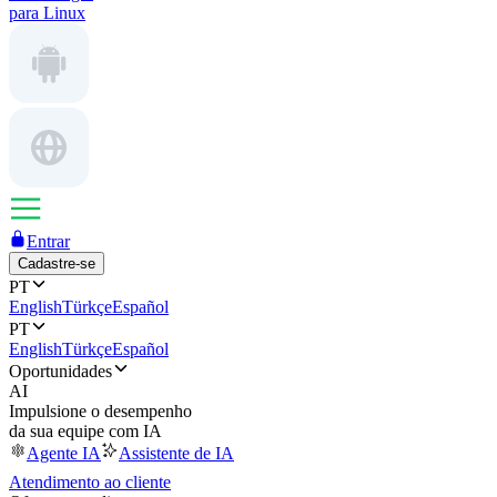
para Linux
Entrar
Cadastre-se
PT
English
Türkçe
Español
PT
English
Türkçe
Español
Oportunidades
AI
Impulsione o desempenho
da sua equipe com IA
Agente IA
Assistente de IA
Atendimento ao cliente