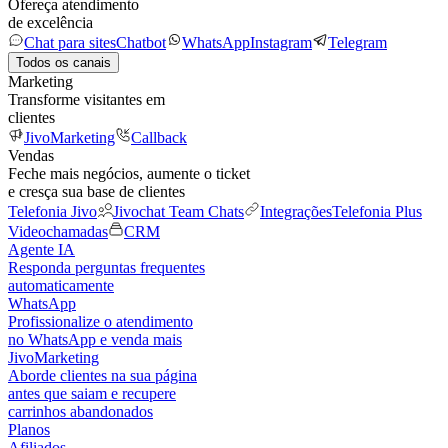
Ofereça atendimento
de excelência
Chat para sites
Chatbot
WhatsApp
Instagram
Telegram
Todos os canais
Marketing
Transforme visitantes em
clientes
JivoMarketing
Callback
Vendas
Feche mais negócios, aumente o ticket
e cresça sua base de clientes
Telefonia Jivo
Jivochat Team Chats
Integrações
Telefonia Plus
Videochamadas
CRM
Agente IA
Responda perguntas frequentes
automaticamente
WhatsApp
Profissionalize o atendimento
no WhatsApp e venda mais
JivoMarketing
Aborde clientes na sua página
antes que saiam e recupere
carrinhos abandonados
Planos
Afiliados