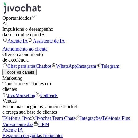
Oportunidades
AI
Impulsione o desempenho
da sua equipe com IA
Agente IA
Assistente de IA
Atendimento ao cliente
Ofereça atendimento
de excelência
Chat para sites
Chatbot
WhatsApp
Instagram
Telegram
Todos os canais
Marketing
Transforme visitantes em
clientes
JivoMarketing
Callback
Vendas
Feche mais negócios, aumente o ticket
e cresça sua base de clientes
Telefonia Jivo
Jivochat Team Chats
Integrações
Telefonia Plus
Videochamadas
CRM
Agente IA
Responda perguntas frequentes