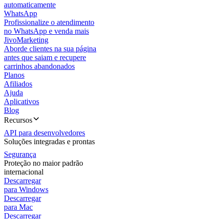
automaticamente
WhatsApp
Profissionalize o atendimento
no WhatsApp e venda mais
JivoMarketing
Aborde clientes na sua página
antes que saiam e recupere
carrinhos abandonados
Planos
Afiliados
Ajuda
Aplicativos
Blog
Recursos
API para desenvolvedores
Soluções integradas e prontas
Segurança
Proteção no maior padrão
internacional
Descarregar
para Windows
Descarregar
para Mac
Descarregar