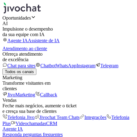
Oportunidades
AI
Impulsione o desempenho
da sua equipe com IA
Agente IA
Assistente de IA
Atendimento ao cliente
Ofereça atendimento
de excelência
Chat para sites
Chatbot
WhatsApp
Instagram
Telegram
Todos os canais
Marketing
Transforme visitantes em
clientes
JivoMarketing
Callback
Vendas
Feche mais negócios, aumente o ticket
e cresça sua base de clientes
Telefonia Jivo
Jivochat Team Chats
Integrações
Telefonia
Plus
Videochamadas
CRM
Agente IA
Responda perguntas frequentes