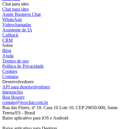
Chat para sites
Chat para sites
Apple Business Chat
WhatsApp
Videochamadas
Assistente de IA
Callback
CRM
Sobre
Blog
Ajuda
Termos de uso
Política de Privacidade
Cookies
Contatos
Desenvolvedores
API para desenvolvedores
Integrações
Bug Bounty
contato@jivochat.com.br
Rua das Flores, nº 10. Casa 10 Lote 10. CEP 29650-000, Santa
Teresa/ES - Brasil
Baixe aplicativo para iOS e Android
Baixe aplicativo para Desktop