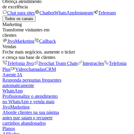
Ofereça atendimento
de excelência
Chat para sites
Chatbot
WhatsApp
Instagram
Telegram
Todos os canais
Marketing
Transforme visitantes em
clientes
JivoMarketing
Callback
Vendas
Feche mais negócios, aumente o ticket
e cresça sua base de clientes
Telefonia Jivo
Jivochat Team Chats
Integrações
Telefonia
Plus
Videochamadas
CRM
Agente IA
Responda perguntas frequentes
automaticamente
WhatsApp
Profissionalize o atendimento
no WhatsApp e venda mais
JivoMarketing
Aborde clientes na sua página
antes que saiam e recupere
carrinhos abandonados
Planos
Afiliados