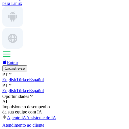
para Linux
Entrar
Cadastre-se
PT
English
Türkçe
Español
PT
English
Türkçe
Español
Oportunidades
AI
Impulsione o desempenho
da sua equipe com IA
Agente IA
Assistente de IA
Atendimento ao cliente