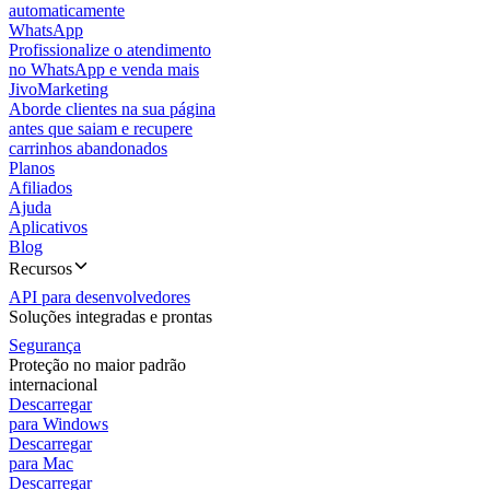
automaticamente
WhatsApp
Profissionalize o atendimento
no WhatsApp e venda mais
JivoMarketing
Aborde clientes na sua página
antes que saiam e recupere
carrinhos abandonados
Planos
Afiliados
Ajuda
Aplicativos
Blog
Recursos
API para desenvolvedores
Soluções integradas e prontas
Segurança
Proteção no maior padrão
internacional
Descarregar
para Windows
Descarregar
para Mac
Descarregar