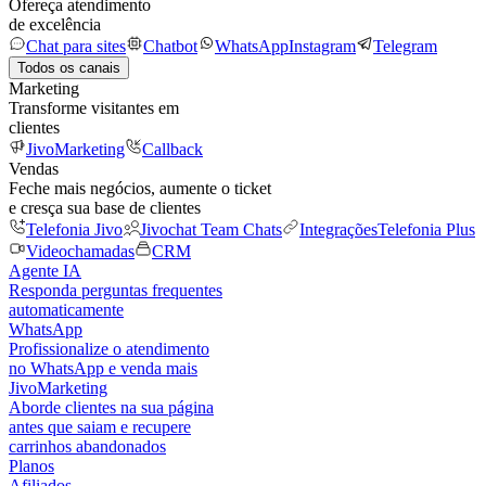
Ofereça atendimento
de excelência
Chat para sites
Chatbot
WhatsApp
Instagram
Telegram
Todos os canais
Marketing
Transforme visitantes em
clientes
JivoMarketing
Callback
Vendas
Feche mais negócios, aumente o ticket
e cresça sua base de clientes
Telefonia Jivo
Jivochat Team Chats
Integrações
Telefonia Plus
Videochamadas
CRM
Agente IA
Responda perguntas frequentes
automaticamente
WhatsApp
Profissionalize o atendimento
no WhatsApp e venda mais
JivoMarketing
Aborde clientes na sua página
antes que saiam e recupere
carrinhos abandonados
Planos
Afiliados