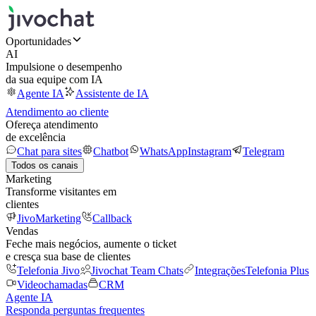
Oportunidades
AI
Impulsione o desempenho
da sua equipe com IA
Agente IA
Assistente de IA
Atendimento ao cliente
Ofereça atendimento
de excelência
Chat para sites
Chatbot
WhatsApp
Instagram
Telegram
Todos os canais
Marketing
Transforme visitantes em
clientes
JivoMarketing
Callback
Vendas
Feche mais negócios, aumente o ticket
e cresça sua base de clientes
Telefonia Jivo
Jivochat Team Chats
Integrações
Telefonia Plus
Videochamadas
CRM
Agente IA
Responda perguntas frequentes