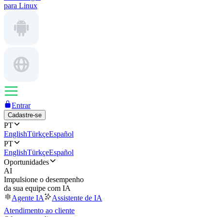
para Linux
Entrar
Cadastre-se
PT
English
Türkçe
Español
PT
English
Türkçe
Español
Oportunidades
AI
Impulsione o desempenho
da sua equipe com IA
Agente IA
Assistente de IA
Atendimento ao cliente