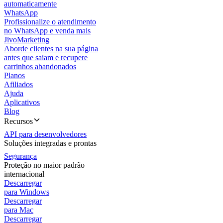
automaticamente
WhatsApp
Profissionalize o atendimento
no WhatsApp e venda mais
JivoMarketing
Aborde clientes na sua página
antes que saiam e recupere
carrinhos abandonados
Planos
Afiliados
Ajuda
Aplicativos
Blog
Recursos
API para desenvolvedores
Soluções integradas e prontas
Segurança
Proteção no maior padrão
internacional
Descarregar
para Windows
Descarregar
para Mac
Descarregar