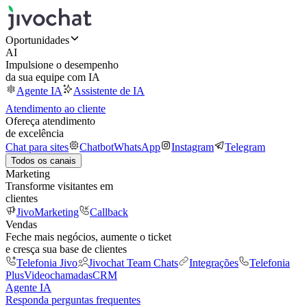
Oportunidades
AI
Impulsione o desempenho
da sua equipe com IA
Agente IA
Assistente de IA
Atendimento ao cliente
Ofereça atendimento
de excelência
Chat para sites
Chatbot
WhatsApp
Instagram
Telegram
Todos os canais
Marketing
Transforme visitantes em
clientes
JivoMarketing
Callback
Vendas
Feche mais negócios, aumente o ticket
e cresça sua base de clientes
Telefonia Jivo
Jivochat Team Chats
Integrações
Telefonia
Plus
Videochamadas
CRM
Agente IA
Responda perguntas frequentes