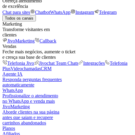
Ofereça atendimento
de excelência
Chat para sites
Chatbot
WhatsApp
Instagram
Telegram
Todos os canais
Marketing
Transforme visitantes em
clientes
JivoMarketing
Callback
Vendas
Feche mais negócios, aumente o ticket
e cresça sua base de clientes
Telefonia Jivo
Jivochat Team Chats
Integrações
Telefonia
Plus
Videochamadas
CRM
Agente IA
Responda perguntas frequentes
automaticamente
WhatsApp
Profissionalize o atendimento
no WhatsApp e venda mais
JivoMarketing
Aborde clientes na sua página
antes que saiam e recupere
carrinhos abandonados
Planos
Afiliados