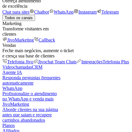
Ofereça atendimento
de excelência
Chat para sites
Chatbot
WhatsApp
Instagram
Telegram
Todos os canais
Marketing
Transforme visitantes em
clientes
JivoMarketing
Callback
Vendas
Feche mais negócios, aumente o ticket
e cresça sua base de clientes
Telefonia Jivo
Jivochat Team Chats
Integrações
Telefonia Plus
Videochamadas
CRM
Agente IA
Responda perguntas frequentes
automaticamente
WhatsApp
Profissionalize o atendimento
no WhatsApp e venda mais
JivoMarketing
Aborde clientes na sua página
antes que saiam e recupere
carrinhos abandonados
Planos
Afiliados