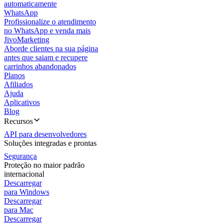
automaticamente
WhatsApp
Profissionalize o atendimento
no WhatsApp e venda mais
JivoMarketing
Aborde clientes na sua página
antes que saiam e recupere
carrinhos abandonados
Planos
Afiliados
Ajuda
Aplicativos
Blog
Recursos
API para desenvolvedores
Soluções integradas e prontas
Segurança
Proteção no maior padrão
internacional
Descarregar
para Windows
Descarregar
para Mac
Descarregar