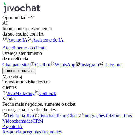
Oportunidades
AI
Impulsione o desempenho
da sua equipe com IA
Agente IA
Assistente de IA
Atendimento ao cliente
Ofereça atendimento
de excelência
Chat para sites
Chatbot
WhatsApp
Instagram
Telegram
Todos os canais
Marketing
Transforme visitantes em
clientes
JivoMarketing
Callback
Vendas
Feche mais negócios, aumente o ticket
e cresça sua base de clientes
Telefonia Jivo
Jivochat Team Chats
Integrações
Telefonia Plus
Videochamadas
CRM
Agente IA
Responda perguntas frequentes