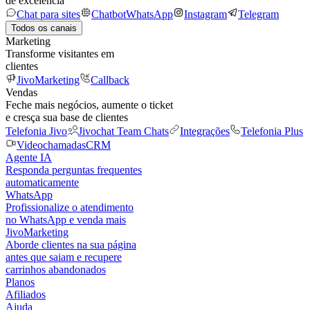
de excelência
Chat para sites
Chatbot
WhatsApp
Instagram
Telegram
Todos os canais
Marketing
Transforme visitantes em
clientes
JivoMarketing
Callback
Vendas
Feche mais negócios, aumente o ticket
e cresça sua base de clientes
Telefonia Jivo
Jivochat Team Chats
Integrações
Telefonia Plus
Videochamadas
CRM
Agente IA
Responda perguntas frequentes
automaticamente
WhatsApp
Profissionalize o atendimento
no WhatsApp e venda mais
JivoMarketing
Aborde clientes na sua página
antes que saiam e recupere
carrinhos abandonados
Planos
Afiliados
Ajuda