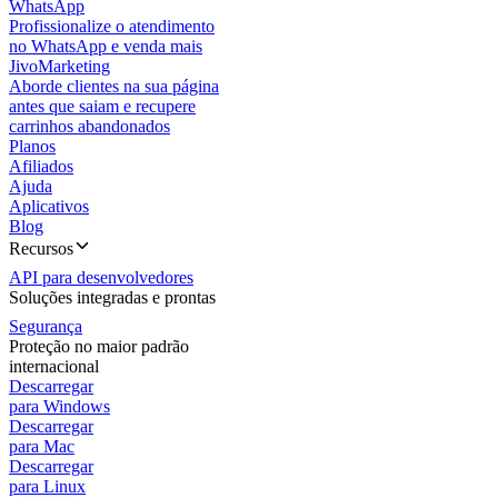
WhatsApp
Profissionalize o atendimento
no WhatsApp e venda mais
JivoMarketing
Aborde clientes na sua página
antes que saiam e recupere
carrinhos abandonados
Planos
Afiliados
Ajuda
Aplicativos
Blog
Recursos
API para desenvolvedores
Soluções integradas e prontas
Segurança
Proteção no maior padrão
internacional
Descarregar
para Windows
Descarregar
para Mac
Descarregar
para Linux