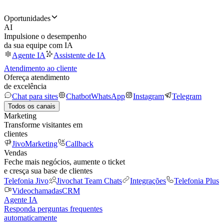
Oportunidades
AI
Impulsione o desempenho
da sua equipe com IA
Agente IA
Assistente de IA
Atendimento ao cliente
Ofereça atendimento
de excelência
Chat para sites
Chatbot
WhatsApp
Instagram
Telegram
Todos os canais
Marketing
Transforme visitantes em
clientes
JivoMarketing
Callback
Vendas
Feche mais negócios, aumente o ticket
e cresça sua base de clientes
Telefonia Jivo
Jivochat Team Chats
Integrações
Telefonia Plus
Videochamadas
CRM
Agente IA
Responda perguntas frequentes
automaticamente