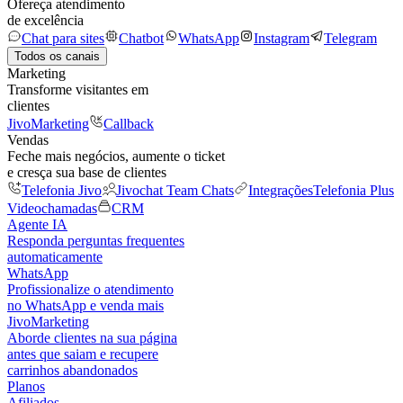
Ofereça atendimento
de excelência
Chat para sites
Chatbot
WhatsApp
Instagram
Telegram
Todos os canais
Marketing
Transforme visitantes em
clientes
JivoMarketing
Callback
Vendas
Feche mais negócios, aumente o ticket
e cresça sua base de clientes
Telefonia Jivo
Jivochat Team Chats
Integrações
Telefonia Plus
Videochamadas
CRM
Agente IA
Responda perguntas frequentes
automaticamente
WhatsApp
Profissionalize o atendimento
no WhatsApp e venda mais
JivoMarketing
Aborde clientes na sua página
antes que saiam e recupere
carrinhos abandonados
Planos
Afiliados