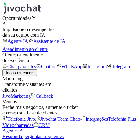
Oportunidades
AI
Impulsione o desempenho
da sua equipe com IA
Agente IA
Assistente de IA
Atendimento ao cliente
Ofereça atendimento
de excelência
Chat para sites
Chatbot
WhatsApp
Instagram
Telegram
Todos os canais
Marketing
Transforme visitantes em
clientes
JivoMarketing
Callback
Vendas
Feche mais negócios, aumente o ticket
e cresça sua base de clientes
Telefonia Jivo
Jivochat Team Chats
Integrações
Telefonia Plus
Videochamadas
CRM
Agente IA
Responda perguntas frequentes