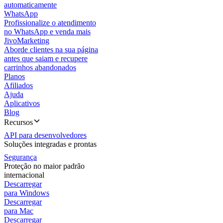
automaticamente
WhatsApp
Profissionalize o atendimento
no WhatsApp e venda mais
JivoMarketing
Aborde clientes na sua página
antes que saiam e recupere
carrinhos abandonados
Planos
Afiliados
Ajuda
Aplicativos
Blog
Recursos
API para desenvolvedores
Soluções integradas e prontas
Segurança
Proteção no maior padrão
internacional
Descarregar
para Windows
Descarregar
para Mac
Descarregar