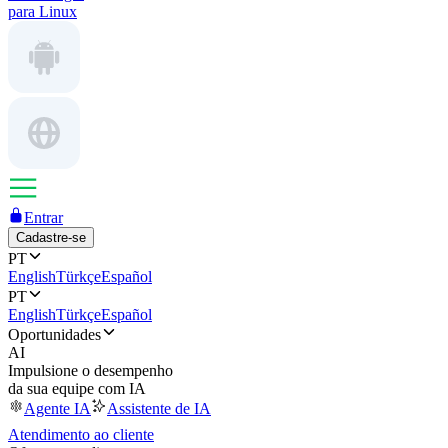
para Linux
Entrar
Cadastre-se
PT
English
Türkçe
Español
PT
English
Türkçe
Español
Oportunidades
AI
Impulsione o desempenho
da sua equipe com IA
Agente IA
Assistente de IA
Atendimento ao cliente