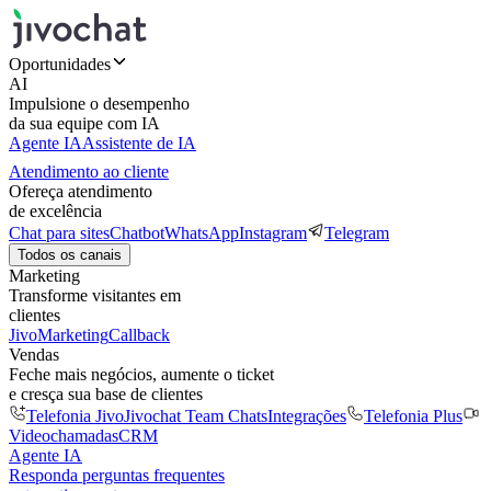
Oportunidades
AI
Impulsione o desempenho
da sua equipe com IA
Agente IA
Assistente de IA
Atendimento ao cliente
Ofereça atendimento
de excelência
Chat para sites
Chatbot
WhatsApp
Instagram
Telegram
Todos os canais
Marketing
Transforme visitantes em
clientes
JivoMarketing
Callback
Vendas
Feche mais negócios, aumente o ticket
e cresça sua base de clientes
Telefonia Jivo
Jivochat Team Chats
Integrações
Telefonia Plus
Videochamadas
CRM
Agente IA
Responda perguntas frequentes