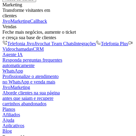
Marketing
Transforme visitantes em
clientes
JivoMarketing
Callback
Vendas
Feche mais negócios, aumente o ticket
e cresça sua base de clientes
Telefonia Jivo
Jivochat Team Chats
Integrações
Telefonia Plus
Videochamadas
CRM
Agente IA
Responda perguntas frequentes
automaticamente
WhatsApp
Profissionalize o atendimento
no WhatsApp e venda mais
JivoMarketing
Aborde clientes na sua página
antes que saiam e recupere
carrinhos abandonados
Planos
Afiliados
Ajuda
Aplicativos
Blog