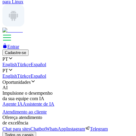
para Linux
Entrar
Cadastre-se
PT
English
Türkçe
Español
PT
English
Türkçe
Español
Oportunidades
AI
Impulsione o desempenho
da sua equipe com IA
Agente IA
Assistente de IA
Atendimento ao cliente
Ofereça atendimento
de excelência
Chat para sites
Chatbot
WhatsApp
Instagram
Telegram
Todos os canais