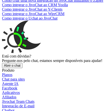
Como criar uma nova integração do JivoChat utilizando o Zapier
Como integrar o JivoChat ao CRM Yoolla
Como integrar o JivoChat ao Y-Clients
Como integrar o JivoChat ao WireCRM
Como integrar o Uchat ao JivoChat
Está com dúvidas?
Pergunte-nos pelo chat, estamos sempre disponíveis para ajudar!
Abrir o chat
Produto
Planos
Chat para sites
Agente IA
Facebook
Aplicativos
Afiliados
Jivochat Team Chats
Integração de E-mail
Chatbot