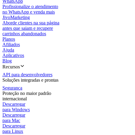
WhatsApp
Profissionalize o atendimento
no WhatsApp e venda mais
JivoMarketing
Aborde clientes na sua página
antes que saiam e recupere
carrinhos abandonados
Planos
Afiliados
Ajuda
Aplicativos
Blog
Recursos
API para desenvolvedores
Soluções integradas e prontas
Segurança
Proteção no maior padrão
internacional
Descarregar
para Windows
Descarregar
para Mac
Descarregar
para Linux