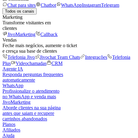
Chat para sites
Chatbot
WhatsApp
Instagram
Telegram
Todos os canais
Marketing
Transforme visitantes em
clientes
JivoMarketing
Callback
Vendas
Feche mais negócios, aumente o ticket
e cresça sua base de clientes
Telefonia Jivo
Jivochat Team Chats
Integrações
Telefonia
Plus
Videochamadas
CRM
Agente IA
Responda perguntas frequentes
automaticamente
WhatsApp
Profissionalize o atendimento
no WhatsApp e venda mais
JivoMarketing
Aborde clientes na sua página
antes que saiam e recupere
carrinhos abandonados
Planos
Afiliados
Ajuda