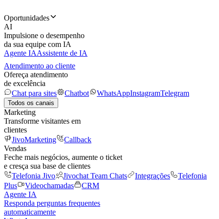
Oportunidades
AI
Impulsione o desempenho
da sua equipe com IA
Agente IA
Assistente de IA
Atendimento ao cliente
Ofereça atendimento
de excelência
Chat para sites
Chatbot
WhatsApp
Instagram
Telegram
Todos os canais
Marketing
Transforme visitantes em
clientes
JivoMarketing
Callback
Vendas
Feche mais negócios, aumente o ticket
e cresça sua base de clientes
Telefonia Jivo
Jivochat Team Chats
Integrações
Telefonia
Plus
Videochamadas
CRM
Agente IA
Responda perguntas frequentes
automaticamente