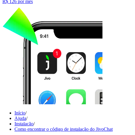
R$ 126
por mês
Início
/
Ajuda
/
Instalação
/
Como encontrar o código de instalação do JivoChat