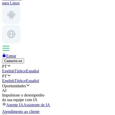
para Linux
Entrar
Cadastre-se
PT
English
Türkçe
Español
PT
English
Türkçe
Español
Oportunidades
AI
Impulsione o desempenho
da sua equipe com IA
Agente IA
Assistente de IA
Atendimento ao cliente