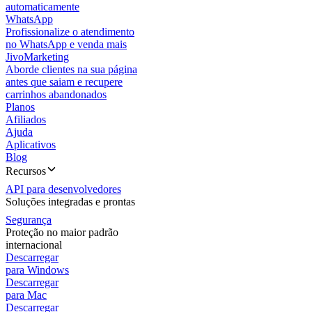
automaticamente
WhatsApp
Profissionalize o atendimento
no WhatsApp e venda mais
JivoMarketing
Aborde clientes na sua página
antes que saiam e recupere
carrinhos abandonados
Planos
Afiliados
Ajuda
Aplicativos
Blog
Recursos
API para desenvolvedores
Soluções integradas e prontas
Segurança
Proteção no maior padrão
internacional
Descarregar
para Windows
Descarregar
para Mac
Descarregar