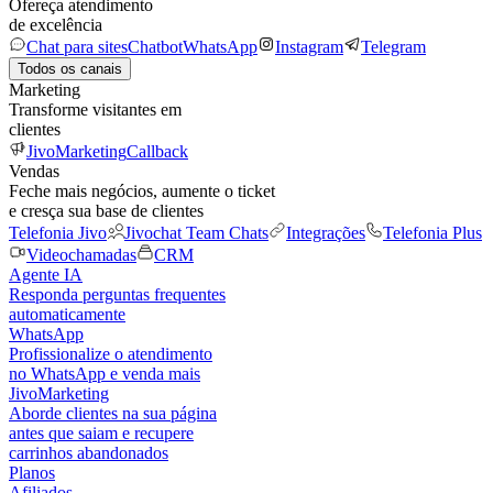
Ofereça atendimento
de excelência
Chat para sites
Chatbot
WhatsApp
Instagram
Telegram
Todos os canais
Marketing
Transforme visitantes em
clientes
JivoMarketing
Callback
Vendas
Feche mais negócios, aumente o ticket
e cresça sua base de clientes
Telefonia Jivo
Jivochat Team Chats
Integrações
Telefonia Plus
Videochamadas
CRM
Agente IA
Responda perguntas frequentes
automaticamente
WhatsApp
Profissionalize o atendimento
no WhatsApp e venda mais
JivoMarketing
Aborde clientes na sua página
antes que saiam e recupere
carrinhos abandonados
Planos
Afiliados