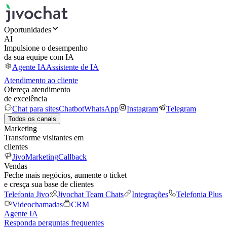
Oportunidades
AI
Impulsione o desempenho
da sua equipe com IA
Agente IA
Assistente de IA
Atendimento ao cliente
Ofereça atendimento
de excelência
Chat para sites
Chatbot
WhatsApp
Instagram
Telegram
Todos os canais
Marketing
Transforme visitantes em
clientes
JivoMarketing
Callback
Vendas
Feche mais negócios, aumente o ticket
e cresça sua base de clientes
Telefonia Jivo
Jivochat Team Chats
Integrações
Telefonia Plus
Videochamadas
CRM
Agente IA
Responda perguntas frequentes