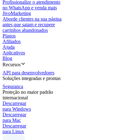
Profissionalize o atendimento
no WhatsApp e venda mais
JivoMarketing
Aborde clientes na sua página
antes que saiam e recupere
carrinhos abandonados
Planos
Afiliados
Ajuda
Aplicativos
Blog
Recursos
API para desenvolvedores
Soluções integradas e prontas
Segurança
Proteção no maior padrão
internacional
Descarregar
para Windows
Descarregar
para Mac
Descarregar
para Linux