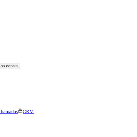
 os canais
chamadas
CRM