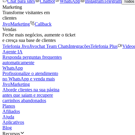
Chat para sites
Chatbot
WhatsApp
Instagram
Telegram
Todos
Marketing
Transforme visitantes em
clientes
JivoMarketing
Callback
Vendas
Feche mais negócios, aumente o ticket
e cresça sua base de clientes
Telefonia Jivo
Jivochat Team Chats
Integrações
Telefonia Plus
Video
Agente IA
Responda perguntas frequentes
automaticamente
WhatsApp
Profissionalize o atendimento
no WhatsApp e venda mais
JivoMarketing
Aborde clientes na sua página
antes que saiam e recupere
carrinhos abandonados
Planos
Afiliados
Ajuda
Aplicativos
Blog
Recursos