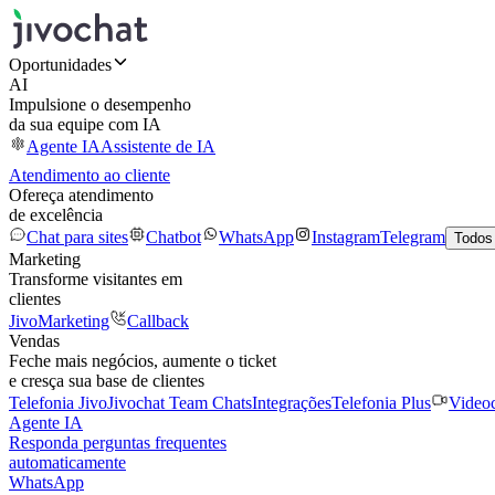
Oportunidades
AI
Impulsione o desempenho
da sua equipe com IA
Agente IA
Assistente de IA
Atendimento ao cliente
Ofereça atendimento
de excelência
Chat para sites
Chatbot
WhatsApp
Instagram
Telegram
Todos
Marketing
Transforme visitantes em
clientes
JivoMarketing
Callback
Vendas
Feche mais negócios, aumente o ticket
e cresça sua base de clientes
Telefonia Jivo
Jivochat Team Chats
Integrações
Telefonia Plus
Video
Agente IA
Responda perguntas frequentes
automaticamente
WhatsApp